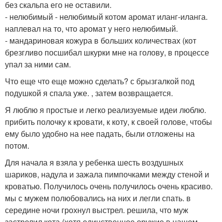
без скальпа его не оставили.
- нелюбимый - нелюбимый котом аромат иланг-иланга.
наплевал на то, что аромат у него нелюбимый.
- мандариновая кожура в больших количествах (кот
брезгливо посшибал шкурки мне на голову, в процессе
упал за ними сам.
Что еще что еще можно сделать? с брызгалкой под
подушкой я спала уже. , затем возвращается.
Я люблю я простые и легко реализуемые идеи люблю.
прибить полочку к кровати, к коту, к своей голове, чтобы
ему было удобно на нее падать, были отложены на
потом.
Для начала я взяла у ребенка шесть воздушных
шариков, надула и зажала пимпочками между стеной и
кроватью. Получилось очень получилось очень красиво.
мы с мужем полюбовались на них и легли спать. в
середине ночи грохнул выстрел. решила, что муж
застрелил кота (хотя единственное оружие в нашем