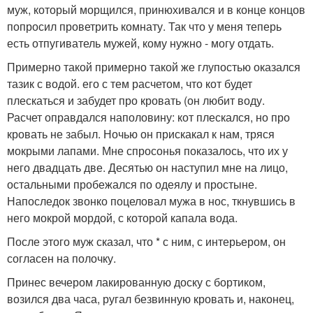
муж, который морщился, принюхивался и в конце концов
попросил проветрить комнату. Так что у меня теперь
есть отпугиватель мужей, кому нужно - могу отдать.
Примерно такой примерно такой же глупостью оказался
тазик с водой. его с тем расчетом, что кот будет
плескаться и забудет про кровать (он любит воду.
Расчет оправдался наполовину: кот плескался, но про
кровать не забыл. Ночью он прискакал к нам, тряся
мокрыми лапами. Мне спросонья показалось, что их у
него двадцать две. Десятью он наступил мне на лицо,
остальными пробежался по одеялу и простыне.
Напоследок звонко поцеловал мужа в нос, ткнувшись в
него мокрой мордой, с которой капала вода.
После этого муж сказал, что * с ним, с интерьером, он
согласен на полочку.
Принес вечером лакированную доску с бортиком,
возился два часа, ругал безвинную кровать и, наконец,