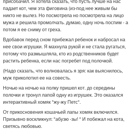
присобачил. Я хотела сказать, что пусть лучше на нас
падает кот, чем эта фиговина (из-под нее живым бы
никто не вылез. Но посмотрела но посмотрела на лицо
мужа и решила промолчать. думаю, одну ночь поспим - а
потом я ее сниму от греха.
Вдобавок перед сном прибежал ребенок и набросал на
нее свои игрушки. Я махнула рукой и не стала ругаться,
потому что размышляла, кто из родственников будет
растить ребенка, если нас погребет под полочкой.
(Надо сказать, что волновалась я зря: как выяснилось,
муж приколотил ее на совесть.
Ночью на ночью на полку пришел кот. до середины
полочки и тронул лапой одну из игрушек. Это оказался
интерактивный хомяк "жу-жу Петс".
От прикосновения кошачьей лапы хомяк включился.
Призывно воскликнул: "абузю -зы! " И побежал на кота,
светясь любовью.