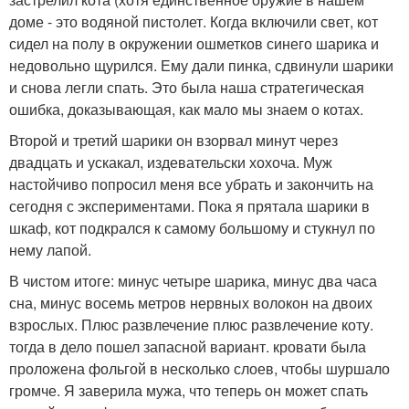
доме - это водяной пистолет. Когда включили свет, кот
сидел на полу в окружении ошметков синего шарика и
недовольно щурился. Ему дали пинка, сдвинули шарики
и снова легли спать. Это была наша стратегическая
ошибка, доказывающая, как мало мы знаем о котах.
Второй и третий шарики он взорвал минут через
двадцать и ускакал, издевательски хохоча. Муж
настойчиво попросил меня все убрать и закончить на
сегодня с экспериментами. Пока я прятала шарики в
шкаф, кот подкрался к самому большому и стукнул по
нему лапой.
В чистом итоге: минус четыре шарика, минус два часа
сна, минус восемь метров нервных волокон на двоих
взрослых. Плюс развлечение плюс развлечение коту.
тогда в дело пошел запасной вариант. кровати была
проложена фольгой в несколько слоев, чтобы шуршало
громче. Я заверила мужа, что теперь он может спать