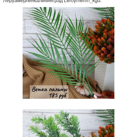
Леруамерленкалининград Leroymerlin_kgd.