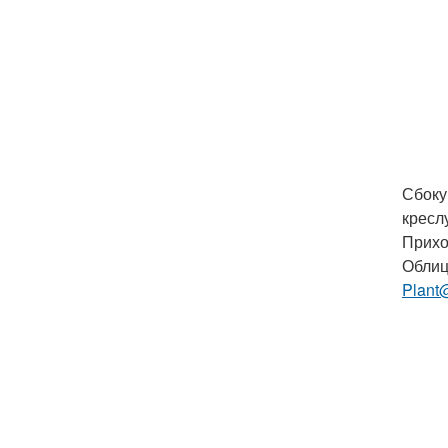
Сбоку
креслу
Прихо
Облиц
Plant@