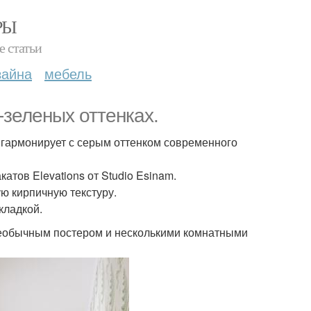
РЫ
е статьи
зайна
мебель
-зеленых оттенках.
 гармонирует с серым оттенком современного
тов Elevations от Studio Esinam.
ую кирпичную текстуру.
кладкой.
еобычным постером и несколькими комнатными