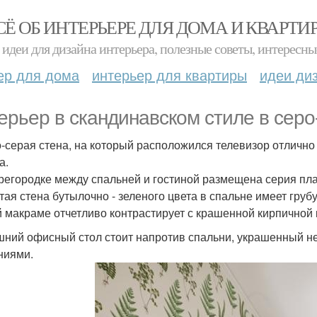
СЁ ОБ ИНТЕРЬЕРЕ ДЛЯ ДОМА И КВАРТИ
идеи для дизайна интерьера, полезные советы, интересны
ер для дома
интерьер для квартиры
идеи ди
ерьер в скандинавском стиле в серо
-серая стена, на который расположился телевизор отлично
а.
регородке между спальней и гостиной размещена серия плака
тая стена бутылочно - зеленого цвета в спальне имеет груб
 макраме отчетливо контрастирует с крашенной кирпичной 
ний офисный стол стоит напротив спальни, украшенный н
ниями.