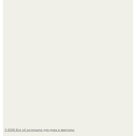
Двухкомнатная квартира в стиле сканди кинфолк и
мебелью 50-х годов в высотке на котельнической.
Это жилой комплекс в Париже, в пригороде нуази - ле -
гран.
© 2026 Всё об интерьере для дома и квартиры