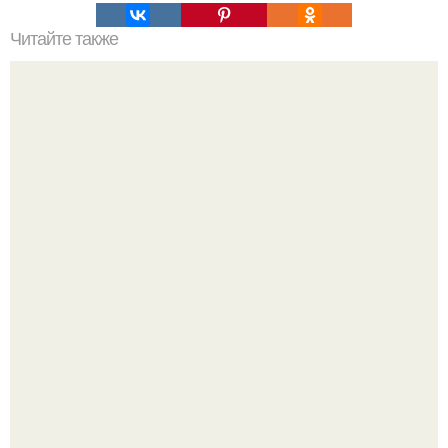
Читайте также
* Цветы по фен - ШУЙ *.
Дизайн малометражной студии 21, 1 м 2 (24, 9 м 2 с
балконом) в Краснодаре.