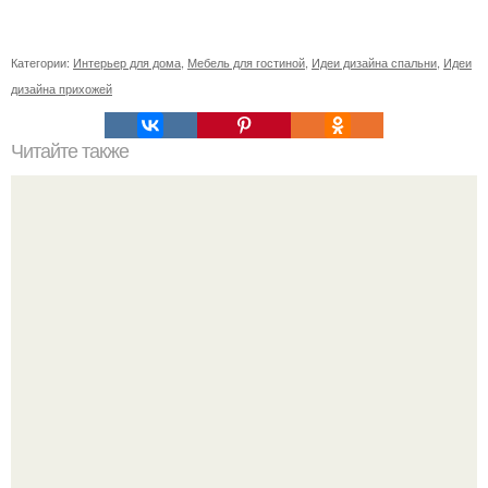
Категории:
Интерьер для дома
,
Мебель для гостиной
,
Идеи дизайна спальни
,
Идеи
дизайна прихожей
Читайте также
Ваза из бутылки. Приступаем к уроку