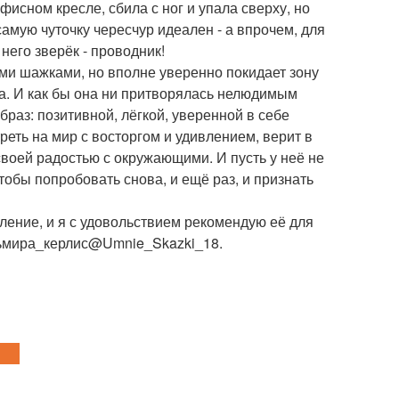
фисном кресле, сбила с ног и упала сверху, но
 самую чуточку чересчур идеален - а впрочем, для
него зверёк - проводник!
ми шажками, но вполне уверенно покидает зону
ела. И как бы она ни притворялась нелюдимым
браз: позитивной, лёгкой, уверенной в себе
реть на мир с восторгом и удивлением, верит в
 своей радостью с окружающими. И пусть у неё не
тобы попробовать снова, и ещё раз, и признать
ление, и я с удовольствием рекомендую её для
льмира_керлис@Umnie_Skazki_18.