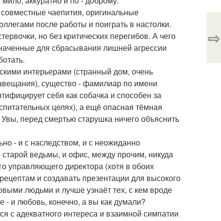
мило, аккуратно и по - доброму.
, совместные чаепития, оригинальные
оллегами после работы и поиграть в настолки.
⇨
тервочки, но без критических перегибов. А чего
значенные для сбрасывания лишней агрессии
ботать.
скими интерьерами (странный дом, очень
завещания), существо - фамилиар по имени
тифицирует себя как собачка и способен за
оспитательных целях), а ещё опасная тёмная
. Увы, перед смертью старушка ничего объяснить
но - и с наследством, и с неожиданно
старой ведьмы, и офис, между прочим, никуда
ого управляющего директора (хотя в обоих
 рецептам и создавать презентации для высокого
овыми людьми и лучше узнаёт тех, с кем вроде
 - и любовь, конечно, а вы как думали?
ся с адекватного интереса и взаимной симпатии