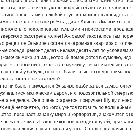
 на откровенность, или пирожки с забавными начинками: всё 
 кстати, описан очень уютно: кофейный автомат в кабинете
ративы с квестами на любой вкус, возможность посидеть с к
сами коллеги неплохие ребята, даже Алиса с Дианой хотя и с
 пистолеты с поролоновым пульками и присосками, предна
 зверского расстрела коллег! Аж самой захотелось там пора
о рецептов Эльвире достаётся огромная квартира с готиче
ные соседи, ремонт делать нельзя десять лет по условиям 
(комочек меха и тьмы, который помещается в сумочке, иден
присест проглотить взрослого мужчину - исключительно в в
, с которой у бабули, похоже, были какие-то недопонимания
ела - а может, не захотела?
ы то ни было, приходится Эльвире разбираться самостоятель
ужившимся магическим даром, и с подозрительной смертью 
жета не делся. Она очень старается: приручает Шушу и нов
ях ещё непонятно, кто кого), учится готовить по волшебным
ьства, посещает изнанку мира и корпоратив, знакомится с н
е была знакома. И в конце концов находит друзей, призвание
тическая линия в книге мила и уютна. Отношения начинают