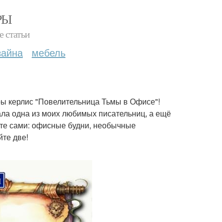
РЫ
е статьи
зайна
мебель
ы керлис "Повелительница Тьмы в Офисе"!
ала одна из моих любимых писательниц, а ещё
ите сами: офисные будни, необычные
йте две!