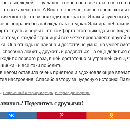
взрослых людей … ну ладно, сперва она въехала в него на о
 - то всё адекватно! А Виктор, конечно, очень хорош, хотя и
тического фэнтези подходит прекрасно. И какой чудесный у 
чень понравилось наблюдать за тем, как Эльвира небольши
рта - пусть и ворчит, что комфорта этого никогда и не вид
вертом, с каждой страницей всё чётче проявляется другой о
ки. Она отнюдь не наивна и достаточно умна, но умеет смот
и, способна любить, дружить и радоваться - а ещё делиться
ыходит с первого раза, в ней достаточно внутренней силы, ч
ошибки - и всё-таки победить.
 в целом оставила очень приятное и вдохновляющее впечат
тия настроения. Спасибо автору за чудесную историю! Па
и:
Современный интерьер квартиры
,
Интерьер для квартиры
авилось? Поделитесь с друзьями!