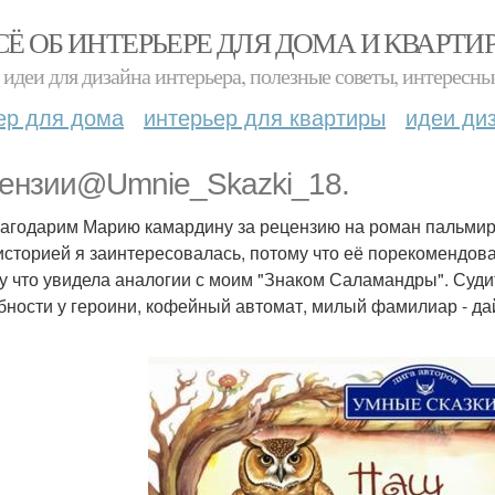
СЁ ОБ ИНТЕРЬЕРЕ ДЛЯ ДОМА И КВАРТИ
идеи для дизайна интерьера, полезные советы, интересны
ер для дома
интерьер для квартиры
идеи ди
ензии@Umnie_Skazki_18.
агодарим Марию камардину за рецензию на роман пальмир
историей я заинтересовалась, потому что её порекомендов
у что увидела аналогии с моим "Знаком Саламандры". Суд
бности у героини, кофейный автомат, милый фамилиар - да