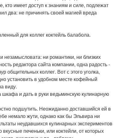
е, кто имеет доступ к знаниям и силе, подлежат
ил два: не причинять своей магией вреда
вленный для коллег коктейль балабола.
и незамысловата: ни романтики, ни близких
ость редактора сайта компании, одна радость -
ур общительных коллег. Вот с этого уголка,
одно установить в удобном месте кофейный
на виду.
за шкафа и дать в руки ведьминскую кулинарную
злостно подшутить. Неожиданно доставшийся ей в
ебе немало жути, однако как бы Эльвира ни
зультаты неудавшихся кулинарных экспериментов
вкусные печеньки, или коктейли, от которых