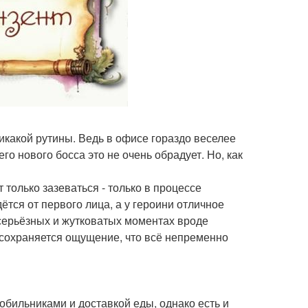
какой рутины. Ведь в офисе гораздо веселее
го нового босса это не очень обрадует. Но, как
т только зазеваться - только в процессе
тся от первого лица, а у героини отличное
серьёзных и жутковатых моментах вроде
 сохраняется ощущение, что всё непременно
обильниками и доставкой еды, однако есть и