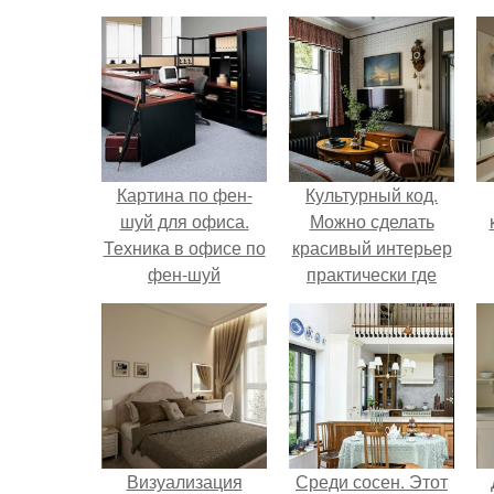
Картина по фен-
Культурный код.
шуй для офиса.
Можно сделать
Техника в офисе по
красивый интерьер
фен-шуй
практически где
угодно.
Визуализация
Среди сосен. Этот