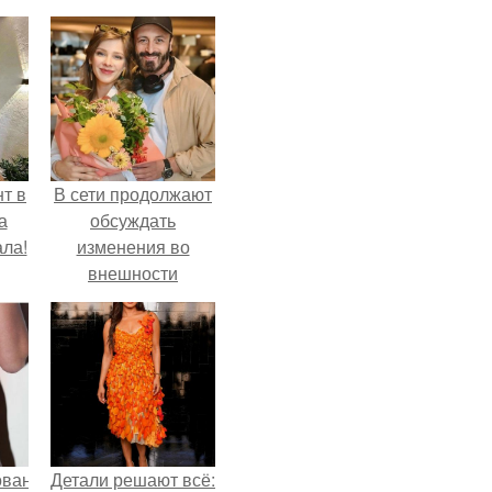
т в
В сети продолжают
а
обсуждать
ла!
изменения во
внешности
актрисы.
ованные
Детали решают всё: