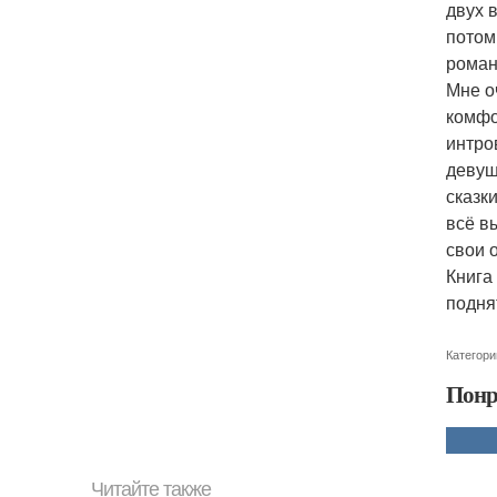
двух 
потом
роман
Мне о
комфо
интро
девуш
сказк
всё в
свои 
Книга
подня
Категори
Понр
Читайте также