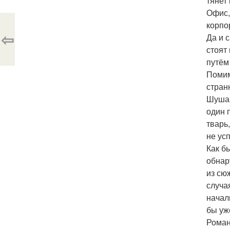
тянет
Офис,
корпо
⇦
Да и 
стоят
путём
Помим
стран
Шуша 
один 
тварь
не усп
Как б
обнар
из сю
случа
начал
бы уж
Роман