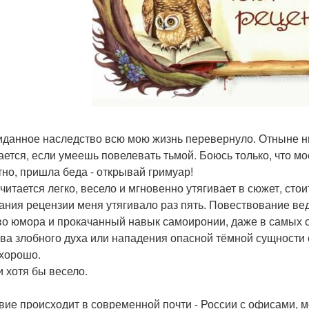
данное наследство всю мою жизнь перевернуло. Отныне ни
ается, если умеешь повелевать тьмой. Боюсь только, что мое
тно, пришла беда - открывай гримуар!
читается легко, весело и мгновенно утягивает в сюжет, стои
ания рецензии меня утягивало раз пять. Повествование ведё
во юмора и прокачанный навык самоиронии, даже в самых 
ва злобного духа или нападения опасной тёмной сущности
 хорошо.
и хотя бы весело.
вие происходит в современной почти - России с офисами, м