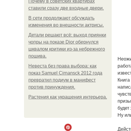
Почему в советских квартирах
ставили сразу две входные двери.
В сети продолжают обсуждать
изменения во внешности актрисы.
Детали решают всё: выход приянки
чопры на показе Dior обернулся
шквалом критики из-за небрежного
пошива.
Неожи
работ
Невеста без права выбора: как
извес
показ Samuel Cirnansck 2012 года
Книга 
превратил подиум в манифест
напис
против принуждения.
чувст
Растения как украшения интерьера.
призы
будет
Ну ил
Дейст