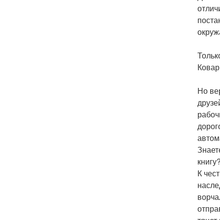
отлич
поста
окруж
Тольк
Коварн
Но ве
друзе
рабоч
дорог
автом
Знает
книгу?
К чес
насле
ворча
отпра