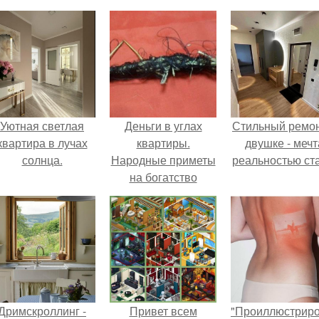
Уютная светлая
Деньги в углах
Стильный ремон
квартира в лучах
квартиры.
двушке - мечт
солнца.
Народные приметы
реальностью ста
на богатство
Дримскроллинг -
Привет всем
"Проиллюстрир