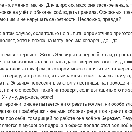
ие - а именно, магия. Для широких масс она засекречена, а т
новке на учёт и обязаны соблюдать правила. Основных прав
ающим и не нарушать секретность. Несложно, правда?
о в том случае, если только не выпить опрометчиво пригото
олист, хотя и похож на мяту, весьма коварен, да - да.
рнёмся к героине. Жизнь Эльвиры на первый взгляд проста 
й, съёмная комната без права даже зверушку завести, должн
ий уголок за шкафом, в котором можно спрятаться от чересч
ого сердцу интроверта, и начинается сюжет: начальству уг
ат, а Эльвиру переселить за стол у лестницы, на проходе и 
е, на что способен тихий интроверт, если вытащить его из-
 У - у - у, держись, офис!
ти героини, она не пытается ни отравить коллег, ни особо 
дство от прабабушки - ведьмы сборник рецептов хранит в с
ла про себя, товарищей по работе она всё же бережёт. Ре
вляются в мусорное ведро, а в офисе появляются волшебно 