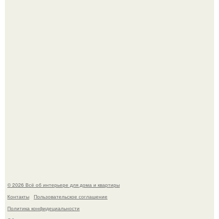
Привет всем дизайнерам интерьеров и не только!
5 ошибок в планировке, из-за которых вы теряете метры.
© 2026 Всё об интерьере для дома и квартиры
Контакты
Пользовательское соглашение
Политика конфидециальности