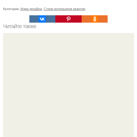
Категории:
Идеи дизайна
,
Стили интерьеров квартир
Читайте также
10 шикарных фильмов, о которых вы, скорее всего,
никогда не слышали.