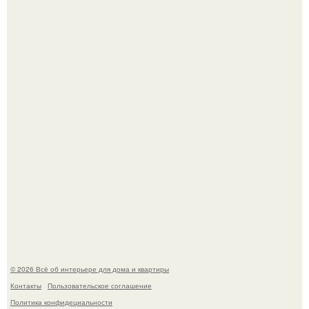
Откуда у дизайнера так много идей?
"Проиллюстрированные Люди": Томас майландер
превратил солнечные ожоги в арт - объект.
© 2026 Всё об интерьере для дома и квартиры
Контакты
Пользовательское соглашение
Политика конфидециальности