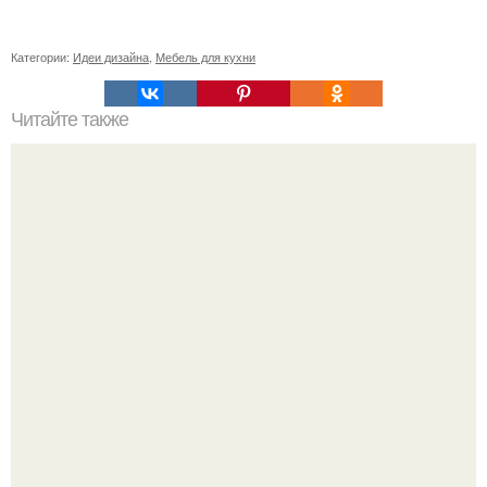
Категории:
Идеи дизайна
,
Мебель для кухни
Читайте также
Почему не растет фикус бенджамина?