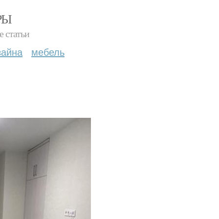
РЫ
е статьи
зайна
мебель