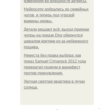
изменения во внешности актрисы.
Нейросети добрались до семейных
чатов, и теперь под угрозой
мамины нервы.
Детали решают всё: выход приянки
чопры на показе Dior обернулся
шквалом критики из-за небрежного
пошива.
Невеста без права выбора: как
показ Samuel Cirnansck 2012 года
превратил подиум в манифест
против принуждения.
Уютная светлая квартира в лучах
солнца.
.