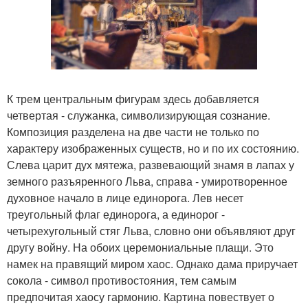
К трем центральным фигурам здесь добавляется
четвертая - служанка, символизирующая сознание.
Композиция разделена на две части не только по
характеру изображенных существ, но и по их состоянию.
Слева царит дух мятежа, развевающий знамя в лапах у
земного разъяренного Льва, справа - умиротворенное
духовное начало в лице единорога. Лев несет
треугольный флаг единорога, а единорог -
четырехугольный стяг Льва, словно они объявляют друг
другу войну. На обоих церемониальные плащи. Это
намек на правящий миром хаос. Однако дама приручает
сокола - символ противостояния, тем самым
предпочитая хаосу гармонию. Картина повествует о