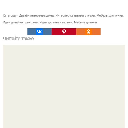
Категории:
Дизайн интерьера дома
,
Интерьер квартиры студии
,
Мебель для кухни
,
Идеи дизайна прихожей
,
Идеи дизайна спальни
,
Мебель диваны
Читайте также
Резьба по дереву в стиле барокко. Резьба по дереву:
стилистические направления и характерные узоры.