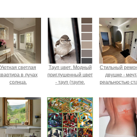
Уютная светлая
Тауп цвет. Модный
Стильный ремон
квартира в лучах
приглушенный цвет
двушке - мечт
солнца.
- тауп (таупе.
реальностью ста