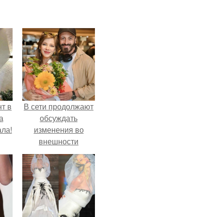
т в
В сети продолжают
а
обсуждать
ла!
изменения во
внешности
актрисы.