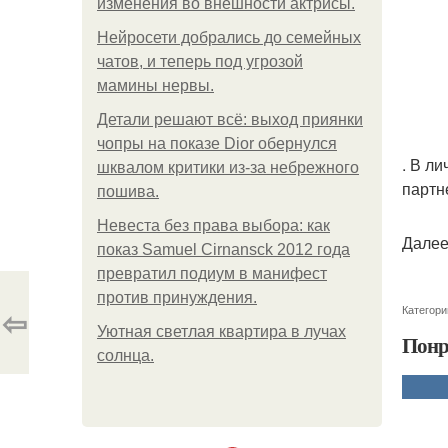
изменения во внешности актрисы.
Нейросети добрались до семейных
чатов, и теперь под угрозой
мамины нервы.
Детали решают всё: выход приянки
чопры на показе Dior обернулся
. В л
шквалом критики из-за небрежного
партн
пошива.
Невеста без права выбора: как
Далее
показ Samuel Cirnansck 2012 года
превратил подиум в манифест
против принуждения.
⇦
Категори
Уютная светлая квартира в лучах
Понр
солнца.