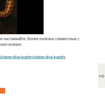
не настаивайте. Более полезны совместные с
скоп козерог.
m/interer-dlya-kvartiry/interer-dlya-kvartiry
⇨