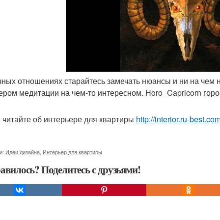
ичных отношениях старайтесь замечать нюансы и ни на чем 
ером медитации на чем-то интересном. Horo_Capricorn горо
 читайте об интерьере для квартиры
http://interior.ru-best.co
и:
Идеи дизайна
,
Интерьер для квартиры
авилось? Поделитесь с друзьями!