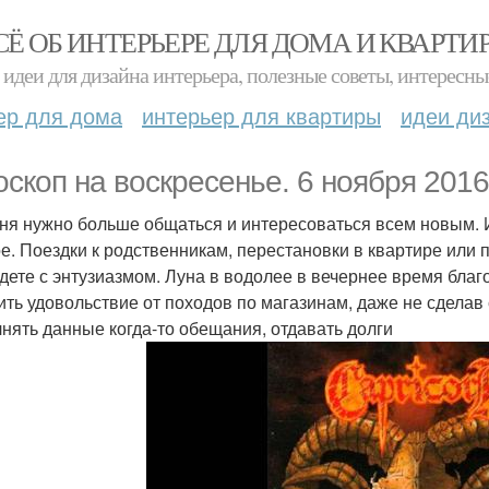
СЁ ОБ ИНТЕРЬЕРЕ ДЛЯ ДОМА И КВАРТИ
идеи для дизайна интерьера, полезные советы, интересны
ер для дома
интерьер для квартиры
идеи ди
оскоп на воскресенье. 6 ноября 2016
ня нужно больше общаться и интересоваться всем новым. И
е. Поездки к родственникам, перестановки в квартире или п
дете с энтузиазмом. Луна в водолее в вечернее время благ
ить удовольствие от походов по магазинам, даже не сдела
нять данные когда-то обещания, отдавать долги