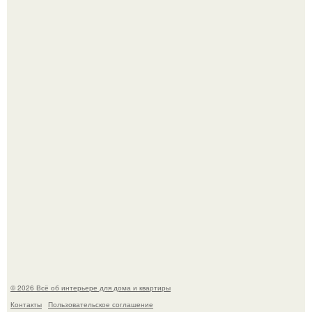
Эко - панно "Песочный Берег":
Три года назад мы купили борщевичное поле и
придумали мечту!
© 2026 Всё об интерьере для дома и квартиры
Контакты
Пользовательское соглашение