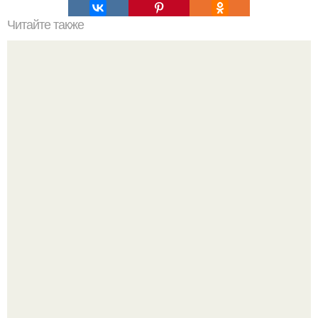
Читайте также
Гардеробная из гипсокартона.
Культурный код. Можно сделать красивый интерьер
практически где угодно.