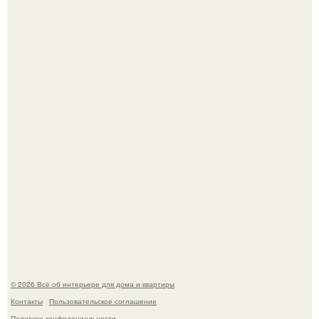
Невеста без права выбора: как показ Samuel Cirnansck
2012 года превратил подиум в манифест против
принуждения.
Сокровища из Hoff.
© 2026 Всё об интерьере для дома и квартиры
Контакты
Пользовательское соглашение
Политика конфидециальности