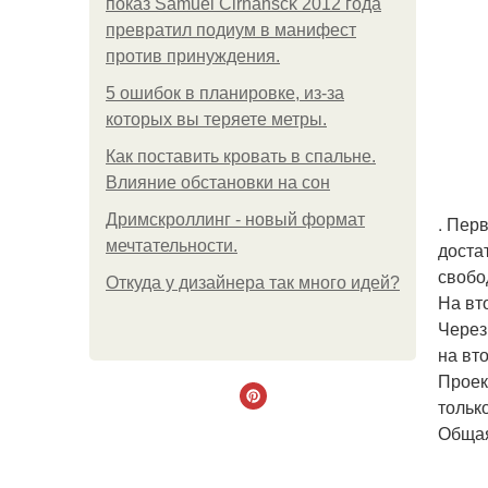
показ Samuel Cirnansck 2012 года
превратил подиум в манифест
против принуждения.
5 ошибок в планировке, из-за
которых вы теряете метры.
Как поставить кровать в спальне.
Влияние обстановки на сон
Дримскроллинг - новый формат
. Пер
мечтательности.
доста
свобо
Откуда у дизайнера так много идей?
На вт
Через
на вт
Проек
тольк
Общая