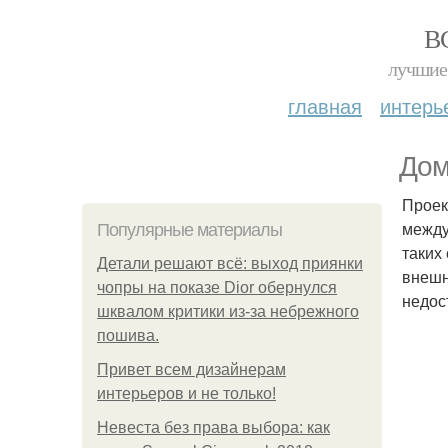
В
лучшие 
главная
интерь
Дом
Проек
между
Популярные материалы
таких
Детали решают всё: выход приянки
внешн
чопры на показе Dior обернулся
недос
шквалом критики из-за небрежного
пошива.
Привет всем дизайнерам
интерьеров и не только!
Невеста без права выбора: как