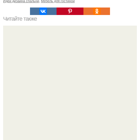
Идеи дизайна спальни
,
Мебель для гостиной
Читайте также
Деньги в углах квартиры. Народные приметы на
богатство