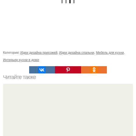
Категории:
Идеи дизайна прихожей
,
Идеи дизайна спальни
,
Мебель для кухни
,
Интерьер кухни в доме
Читайте также
Архитектор Илья цветков и дизайнер Ната валуйская,