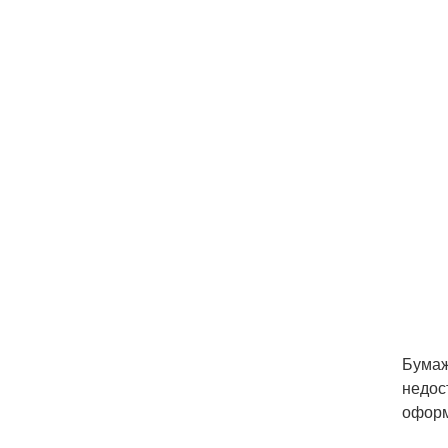
Бумаж
недос
оформ