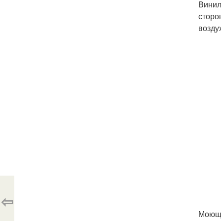
Винил
сторо
воздух
⇦
Моющи