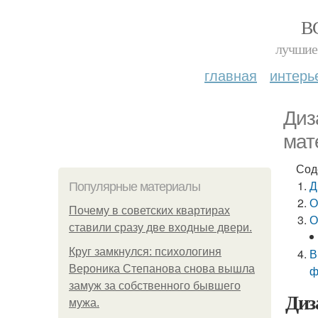
В
лучшие 
главная
интерь
Диз
мат
Сод
Д
Популярные материалы
О
Почему в советских квартирах
О
ставили сразу две входные двери.
Круг замкнулся: психологиня
В
Вероника Степанова снова вышла
ф
замуж за собственного бывшего
Диз
мужа.