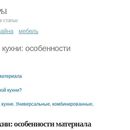
РЫ
е статьи
зайна
мебель
 кухни: особенности
 материала
шой кухни?
а кухне. Универсальные, комбинированные,
хни: особенности материала