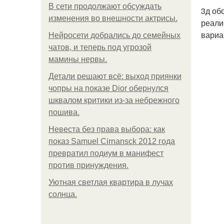
В сети продолжают обсуждать
3д об
изменения во внешности актрисы.
реали
вариа
Нейросети добрались до семейных
чатов, и теперь под угрозой
мамины нервы.
Детали решают всё: выход приянки
чопры на показе Dior обернулся
шквалом критики из-за небрежного
пошива.
Невеста без права выбора: как
показ Samuel Cirnansck 2012 года
превратил подиум в манифест
против принуждения.
Уютная светлая квартира в лучах
солнца.