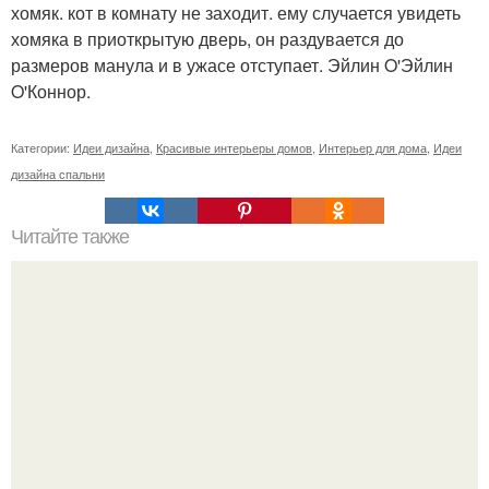
хомяк. кот в комнату не заходит. ему случается увидеть
хомяка в приоткрытую дверь, он раздувается до
размеров манула и в ужасе отступает. Эйлин O'Эйлин
O'Коннор.
Категории:
Идеи дизайна
,
Красивые интерьеры домов
,
Интерьер для дома
,
Идеи
дизайна спальни
Читайте также
Роскошная квартира орландо блума в Нью-йорке.