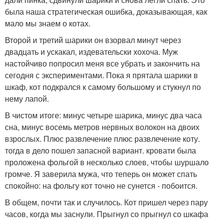
была наша стратегическая ошибка, доказывающая, как
мало мы знаем о котах.
Второй и третий шарики он взорвал минут через
двадцать и ускакал, издевательски хохоча. Муж
настойчиво попросил меня все убрать и закончить на
сегодня с экспериментами. Пока я прятала шарики в
шкаф, кот подкрался к самому большому и стукнул по
нему лапой.
В чистом итоге: минус четыре шарика, минус два часа
сна, минус восемь метров нервных волокон на двоих
взрослых. Плюс развлечение плюс развлечение коту.
тогда в дело пошел запасной вариант. кровати была
проложена фольгой в несколько слоев, чтобы шуршало
громче. Я заверила мужа, что теперь он может спать
спокойно: на фольгу кот точно не сунется - побоится.
В общем, почти так и случилось. Кот пришел через пару
часов, когда мы заснули. Прыгнул со прыгнул со шкафа