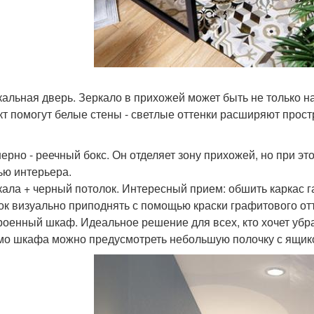
ркальная дверь. Зеркало в прихожей может быть не только на
т помогут белые стены - светлые оттенки расширяют прост
нерно - реечный бокс. Он отделяет зону прихожей, но при эт
ью интерьера.
ркала + черный потолок. Интересный прием: обшить каркас 
ок визуально приподнять с помощью краски графитового от
троенный шкаф. Идеальное решение для всех, кто хочет убр
о шкафа можно предусмотреть небольшую полочку с ящико