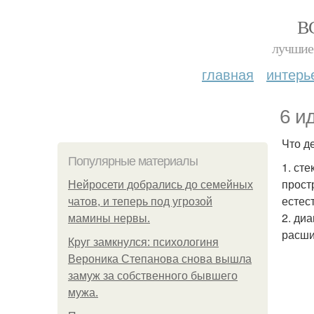
В
лучшие 
главная
интерь
6 и
Что д
Популярные материалы
1. ст
прост
Нейросети добрались до семейных
естес
чатов, и теперь под угрозой
2. ди
мамины нервы.
расши
Круг замкнулся: психологиня
Вероника Степанова снова вышла
замуж за собственного бывшего
мужа.