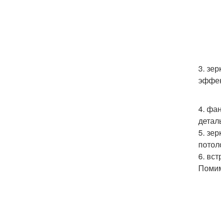
3. зе
эффек
4. фа
детал
5. зе
потол
6. вс
Помим