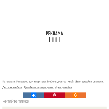
Категории:
Интерьер для квартиры
,
Мебель для гостиной
,
Идеи дизайна спальни
,
Детская мебель
,
Дизайн интерьера дома
,
Идеи дизайна
Читайте также