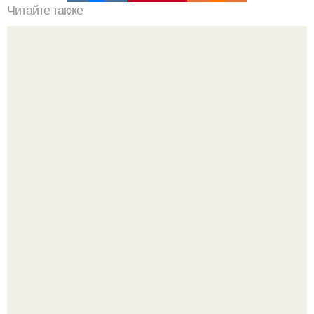
Читайте также
Стирка, уборка, глажка, покупка продуктов и так каждый
день и круглый год.
В сети продолжают обсуждать изменения во внешности
актрисы.