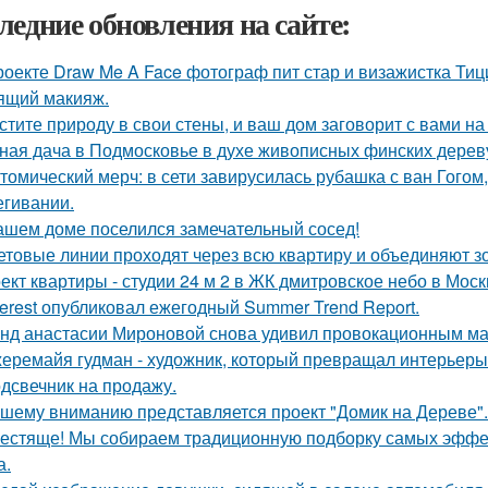
ледние обновления на сайте:
роекте Draw Me A Face фотограф пит стар и визажистка Ти
ящий макияж.
стите природу в свои стены, и ваш дом заговорит с вами на
ная дача в Подмосковье в духе живописных финских дерев
томический мерч: в сети завирусилась рубашка с ван Гогом
егивании.
ашем доме поселился замечательный сосед!
ветовые линии проходят через всю квартиру и объединяют з
ект квартиры - студии 24 м 2 в ЖК дмитровское небо в Моск
terest опубликовал ежегодный Summer Trend Report.
нд анастасии Мироновой снова удивил провокационным ма
еремайя гудман - художник, который превращал интерьеры
дсвечник на продажу.
шему вниманию представляется проект "Домик на Дереве".
естяще! Мы собираем традиционную подборку самых эфф
а.