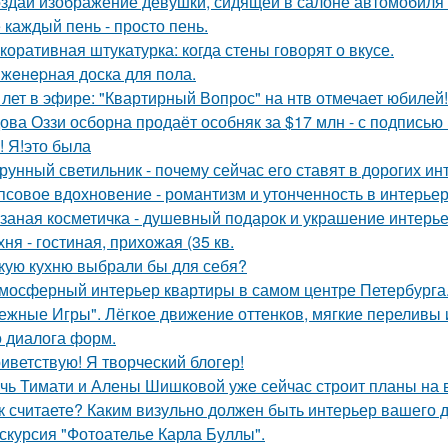
здай изображение девушки, сидящей в салоне автомобиля в
 каждый пень - просто пень.
коративная штукатурка: когда стены говорят о вкусе.
жeнepная доска для пола.
 лет в эфире: "Квартирный Вопрос" на нтв отмечает юбилей!
ова Оззи осборна продаёт особняк за $17 млн - с подписью
! Я!это была
рунный светильник - почему сейчас его ставят в дорогих и
псовое вдохновение - романтизм и утонченность в интерьер
заная косметичка - душевный подарок и украшение интерье
хня - гостиная, прихожая (35 кв.
кую кухню выбрали бы для себя?
мосферный интерьер квартиры в самом центре Петербурга
ежные Игры". Лёгкое движение оттенков, мягкие переливы
о диалога форм.
иветствую! Я творческий блогер!
чь Тимати и Алены Шишковой уже сейчас строит планы на 
к считаете? Каким визульно должен быть интерьер вашего
скурсия "Фотоателье Карла Буллы".