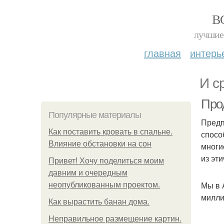
В
лучшие 
главная
интерь
И с
Прод
Популярные материалы
Предп
Как поставить кровать в спальне.
спосо
Влияние обстановки на сон
многи
из эт
Привет! Хочу поделиться моим
давним и очередным
Мы в 
неопубликованным проектом.
милли
Как вырастить банан дома.
Неправильное размещение картин.