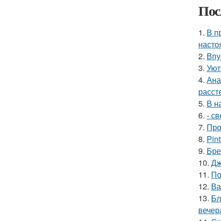
Пос
1.
В п
насто
2.
Впу
3.
Уют
4.
Ана
расст
5.
В н
6.
- с
7.
Про
8.
Pin
9.
Бре
10.
Дж
11.
По
12.
Ва
13.
Бл
вечер