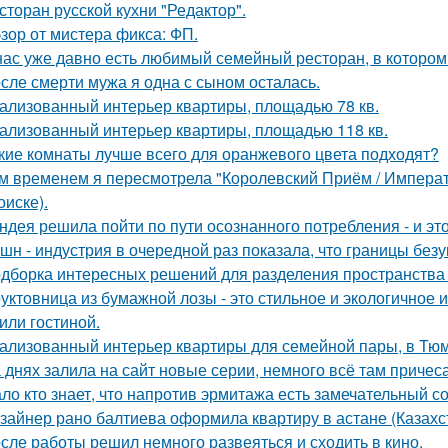
сторан русской кухни "Редактор".
зор от мистера фикса: ФП.
нас уже давно есть любимый семейный ресторан, в котором д
сле смерти мужа я одна с сыном осталась.
ализованный интерьер квартиры, площадью 78 кв.
ализованный интерьер квартиры, площадью 118 кв.
кие комнаты лучше всего для оранжевого цвета подходят?
м временем я пересмотрела "Королевский Приём / Императо
оиске).
ндея решила пойти по пути осознанного потребления - и эт
шн - индустрия в очередной раз показала, что границы безу
дборка интересных решений для разделения пространства к
уктовница из бумажной лозы - это стильное и экологичное 
 или гостиной.
ализованный интерьер квартиры для семейной пары, в Тю
 днях залила на сайт новые серии, немного всё там причеса
ло кто знает, что напротив эрмитажа есть замечательный 
зайнер рано балтиева оформила квартиру в астане (Казахс
сле работы решил немного развеяться и сходить в кино.