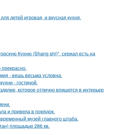
ля детей игровая, и вкусная кухня.
рскую Кухню (Shang shi)", сериал есть на
о прекрасно.
мия - вещь весьма условна.
ухни - гостиной.
изделие, которое отлично впишется в интерьер
мени.
ла и привела в порядок.
современный музей главного штаба.
тан) площадью 286 кв.