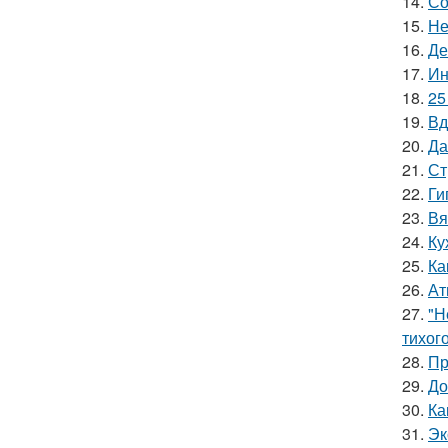
14.
Со
15.
Не
16.
Де
17.
Ин
18.
25
19.
Вд
20.
Да
21.
Ст
22.
Ги
23.
Вя
24.
Ку
25.
Ка
26.
Ат
27.
"Н
тихог
28.
Пр
29.
До
30.
Ка
31.
Эк