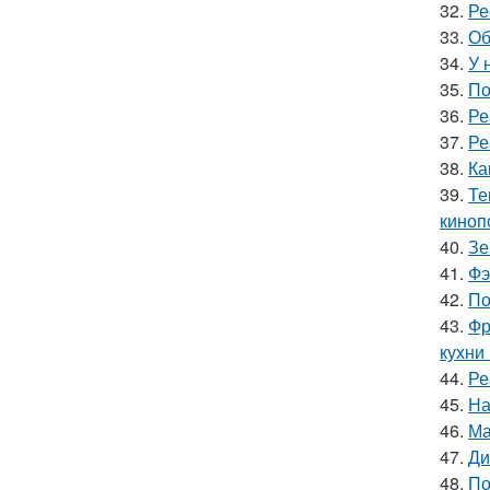
32.
Ре
33.
Об
34.
У 
35.
По
36.
Ре
37.
Ре
38.
Ка
39.
Те
киноп
40.
Зе
41.
Фэ
42.
По
43.
Фр
кухни
44.
Ре
45.
На
46.
Ма
47.
Ди
48.
По