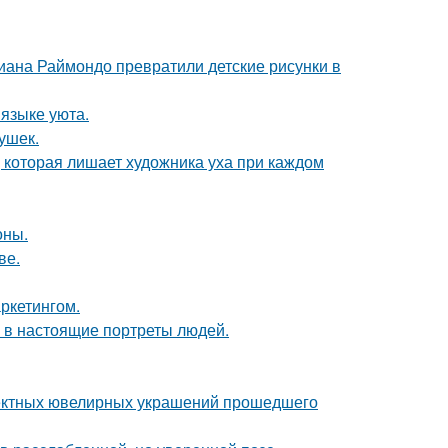
циана Раймондо превратили детские рисунки в
 языке уюта.
ушек.
, которая лишает художника уха при каждом
оны.
ве.
ркетингом.
 в настоящие портреты людей.
ектных ювелирных украшений прошедшего