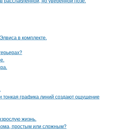
 расслабленной, но уверенной позе.
 Элвиса в комплекте.
нтерьерах?
е.
ра.
.
 и тонкая графика линий создают ощущение
взрослую жизнь.
 дома, простым или сложным?