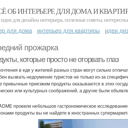
СЁ ОБ ИНТЕРЬЕРЕ ДЛЯ ДОМА И КВАРТИ
идеи для дизайна интерьера, полезные советы, интересны
ер для дома
интерьер для квартиры
идеи ди
редний прожарка
укты, которые просто не оторвать глаз
очтения в еде у жителей разных стран могут сильно отлича
бен вызвать недоумение туристов не только из-за специфичес
е привычные приезжим продукты оказываются в этих госуда
ических или культурных соображений, а другие были объяв
ADME провели небольшое гастрономическое исследование 
онами продукты вы не найдете в иностранных супермаркет