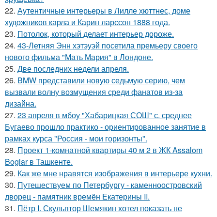
22.
Аутентичные интерьеры в Лилле хюттнес, доме
художников карла и Карин ларссон 1888 года.
23.
Потолок, который делает интерьер дороже.
24.
43-Летняя Энн хэтэуэй посетила премьеру своего
нового фильма "Мать Мария" в Лондоне.
25.
Две последних недели апреля.
26.
BMW представили новую седьмую серию, чем
вызвали волну возмущения среди фанатов из-за
дизайна.
27.
23 апреля в мбоу "Хабарицкая СОШ" с. среднее
Бугаево прошло практико - ориентированное занятие в
рамках курса "Россия - мои горизонты".
28.
Проект 1-комнатной квартиры 40 м 2 в ЖК Assalom
Boglar в Ташкенте.
29.
Как же мне нравятся изображения в интерьере кухни.
30.
Путешествуем по Петербургу - каменноостровский
дворец - памятник времён Екатерины II.
31.
Пётр I. Скульптор Шемякин хотел показать не