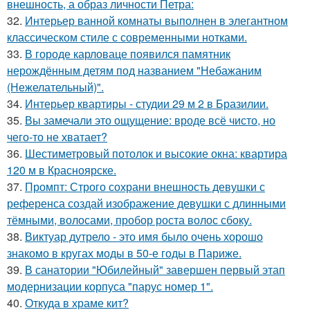
внешность, а образ личности Петра:
32.
Интерьер ванной комнаты выполнен в элегантном
классическом стиле с современными нотками.
33.
В городе карловаце появился памятник
нерождённым детям под названием "Небажаним
(Нежелательный)".
34.
Интерьер квартиры - студии 29 м 2 в Бразилии.
35.
Вы замечали это ощущение: вроде всё чисто, но
чего-то не хватает?
36.
Шестиметровый потолок и высокие окна: квартира
120 м в Красноярске.
37.
Промпт: Строго сохрани внешность девушки с
референса создай изображение девушки с длинными
тёмными, волосами, пробор роста волос сбоку.
38.
Виктуар дутрело - это имя было очень хорошо
знакомо в кругах моды в 50-е годы в Париже.
39.
В санатории "Юбилейный" завершен первый этап
модернизации корпуса "парус номер 1".
40.
Откуда в храме кит?