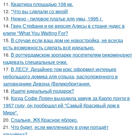
11.
Квартира площадью 108 кв.
12.
"Что вы сделали со мной!
13.
Нежно - лиловое платье для умы, 1995 г.
14.
Гвен Стефани и ее версия Алисы в стране чудес в
клипе "What You Waiting For?
15.
В случае если ваш дом не новостройка, не всегда
есть возможность сделать всё идеально.
16.
В роттердамском зоопарке посетителям рекомендуют
надевать специальные очки.
17.
В ЛЕСУ. Дизайнер том кокс оформил интерьер
небольшого домика для отдыха, расположенного в
заповеднике Девона (Великобритания.
18.
Ищете идеальный подарок?
19.
Когда Софи Лорен выходила замуж за Карло понти в
1957 году, он пообещал ей "Самый Красивый дом в
Мире".
20.
Спальня. ЖК Красное яблоко.
21.
Что будет, если миллениалу в руки попадёт
хрущёвка?