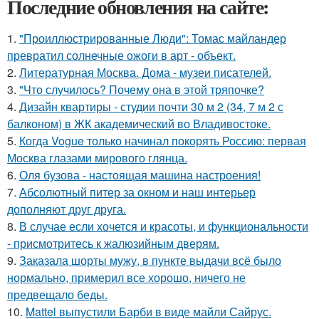
Последние обновления на сайте:
1.
"Проиллюстрированные Люди": Томас майландер
превратил солнечные ожоги в арт - объект.
2.
Литературная Москва. Дома - музеи писателей.
3.
"Что случилось? Почему она в этой тряпочке?
4.
Дизайн квартиры - студии почти 30 м 2 (34, 7 м 2 с
балконом) в ЖК академический во Владивостоке.
5.
Когда Vogue только начинал покорять Россию: первая
Москва глазами мирового глянца.
6.
Оля бузова - настоящая машина настроения!
7.
Абсолютный питер за окном и наш интерьер
дополняют друг друга.
8.
В случае если хочется и красоты, и функциональности
- присмотритесь к жалюзийным дверям.
9.
Заказала шорты мужу, в пункте выдачи всё было
нормально, примерил все хорошо, ничего не
предвещало беды.
10.
Mattel выпустили Барби в виде майли Сайрус.