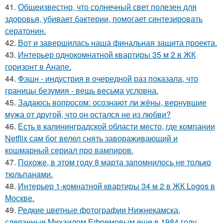
41.
Общеизвестно, что солнечный свет полезен для
здоровья, убивает бактерии, помогает синтезировать
сератонин.
42.
Вот и завершилась наша финальная защита проекта.
43.
Интерьер однокомнатной квартиры 35 м 2 в ЖК
горизонт в Анапе.
44.
Фэшн - индустрия в очередной раз показала, что
границы безумия - вещь весьма условна.
45.
Задаюсь вопросом: осознают ли жёны, вернувшие
мужа от другой, что он остался не из любви?
46.
Есть в калининградской области место, где компании
Netflix сам бог велел снять завораживающий и
кошмарный сериал про вампиров.
47.
Похоже, в этом году 8 марта запомнилось не только
тюльпанами.
48.
Интерьер 1-комнатной квартиры 34 м 2 в ЖК Logos в
Москве.
49.
Редкие цветные фотографии Нижнекамска,
сделанные Михаилом Ефремовым еще в 1984 году.