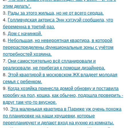
этим делать".
3.
Рады за этого жильца, но не от всего сердца.
4.
Голливудская актриса Энн хэтэуэй сообщила, что
беременна в третий раз.
5.
Дом с начинкой.
6.
Небольшая, но невероятная квартира, в которой
перераспределены функциональные зоны с учётом
потребностей хозяина.
7.
Они самостоятельно всё спланировали и
реализовали, не прибегая к помощи дизайнера.
8.
Этой квартирой в московском ЖК владеет молодая
семья с ребенком.
9.
Когда хозяйка принесла домой обновку и поставила
коробку на пол, кошка, как обычно, подошла проверить -
вдруг там что-то вкусное.
10.
Эта маленькая квартира в Париже уж очень похожа
по планировке на наши хрущевки, которые
перепланируют и делают вход на кухню из комнаты.