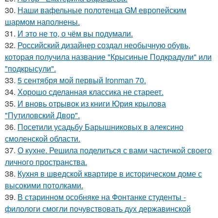
30.
Наши вафельные полотенца GM европейским
шармом наполнены.
31.
И это не то, о чём вы подумали.
32.
Российский дизайнер создал необычную обувь,
которая получила название "Крысиные Подкрадули" или
"подкрысули".
33.
5 сентября мой первый Ironman 70.
34.
Хорошо сделанная классика не стареет.
35.
И вновь отрывок из книги Юрия крылова
"Путиловский Двор".
36.
Посетили усадьбу Барышниковых в алексино
смоленской области.
37.
О кухне. Решила поделиться с вами частичкой своего
личного пространства.
38.
Кухня в шведской квартире в историческом доме с
высокими потолками.
39.
В старинном особняке на Фонтанке студенты -
филологи смогли почувствовать дух державинской