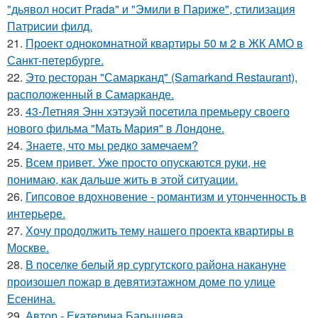
"дьявол носит Prada" и "Эмили в Париже", стилизация
Патрисии филд.
21.
Проект однокомнатной квартиры 50 м 2 в ЖК АМО в
Санкт-петербурге.
22.
Это ресторан "Самарканд" (Samarkand Restaurant),
расположенный в Самарканде.
23.
43-Летняя Энн хэтэуэй посетила премьеру своего
нового фильма "Мать Мария" в Лондоне.
24.
Знаете, что мы редко замечаем?
25.
Всем привет. Уже просто опускаются руки, не
понимаю, как дальше жить в этой ситуации.
26.
Гипсовое вдохновение - романтизм и утонченность в
интерьере.
27.
Хочу продолжить тему нашего проекта квартиры в
Москве.
28.
В поселке белый яр сургутского района накануне
произошел пожар в девятиэтажном доме по улице
Есенина.
29.
Автор - Екатерина Барышева.