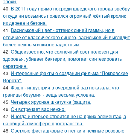
эпохи.
40.
В 2011 году прямо посреди шведского города эребру
откуда ни возьмись появился огромный жёлтый кролик
из дерева и бетона.
41.
Васильковый цвет - оттенок синей гаммы, но в
отличие от классического синего, васильковый выглядит
более нежным и жизнерадостным:
42.
Общеизвестно, что солнечный свет полезен для
здоровья, убивает бактерии, помогает синтезировать
сератонин.
43.
Интересные факты о создании фильма "Покровские
Ворота".
44.
Фэшн - индустрия в очередной раз показала, что
границы безумия - вещь весьма условна.
45.
Четырех ярусная шкатулка (защита.
46.
Он встречает вас нежно.
47.
Иногда интерьер строится не на ярких элементах, а
на общей атмосфере пространства.
48.
Светлые фисташковые оттенки и нежные розовые