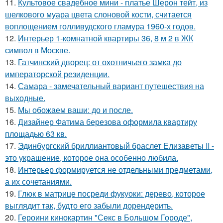
11.
Культовое свадебное мини - платье Шерон тейт, из
шелкового муара цвета слоновой кости, считается
воплощением голливудского гламура 1960-х годов.
12.
Интерьер 1-комнатной квартиры 36, 8 м 2 в ЖК
символ в Москве.
13.
Гатчинский дворец: от охотничьего замка до
императорской резиденции.
14.
Самара - замечательный вариант путешествия на
выходные.
15.
Мы обожаем ваши: до и после.
16.
Дизайнер Фатима березова оформила квартиру
площадью 63 кв.
17.
Эдинбургский бриллиантовый браслет Елизаветы II -
это украшение, которое она особенно любила.
18.
Интерьер формируется не отдельными предметами,
а их сочетаниями.
19.
Глюк в матрице посреди фукуоки: дерево, которое
выглядит так, будто его забыли дорендерить.
20.
Героини кинокартин "Секс в Большом Городе",