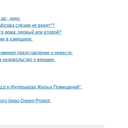
ар - деко.
Москва слезам не верит"?
го дома: первый или второй?
оме в хэмпшире.
изменил представление о невесте.
а недовольство у женщин.
azzi в Интерьерах Жилых Помещений".
ого бюро Dream Project.