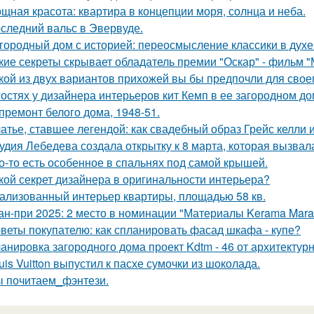
щная красота: квартира в концепции моря, солнца и неба.
следний вальс в Эвервуде.
городный дом с историей: переосмысление классики в духе 
кие секреты скрывает обладатель премии "Оскар" - фильм "
кой из двух вариантов прихожей вы бы предпочли для свое
гостях у дизайнера интерьеров кит Кемп в ее загородном д
премонт белого дома, 1948-51.
атье, ставшее легендой: как свадебный образ Грейс келли 
удия Лебедева создала открытку к 8 марта, которая вызвал
о-то есть особенное в спальнях под самой крышей.
кой секрет дизайнера в оригинальности интерьера?
ализованный интерьер квартиры, площадью 58 кв.
ан-при 2025: 2 место в номинации "Материалы Kerama Mar
веты покупателю: как спланировать фасад шкафа - купе?
анировка загородного дома проект Kdtm - 46 от архитектурн
uis Vuitton выпустил к пасхе сумочки из шоколада.
 почитаем_фэнтези.