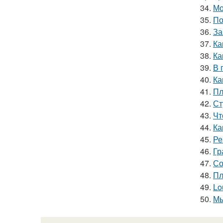
34.
Мо
35.
По
36.
За
37.
Ка
38.
Ка
39.
В 
40.
Ка
41.
Пл
42.
Ст
43.
Чт
44.
Ка
45.
Ре
46.
Гр
47.
Со
48.
Пл
49.
Lo
50.
Мы