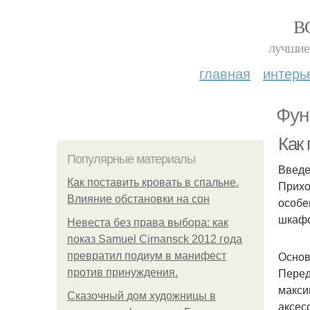
В
лучшие 
главная
интерь
Фун
Как
Популярные материалы
Введ
Как поставить кровать в спальне.
Прихо
Влияние обстановки на сон
особе
шкафо
Невеста без права выбора: как
показ Samuel Cirnansck 2012 года
Основ
превратил подиум в манифест
Перед
против принуждения.
макси
Сказочный дом художницы в
аксес