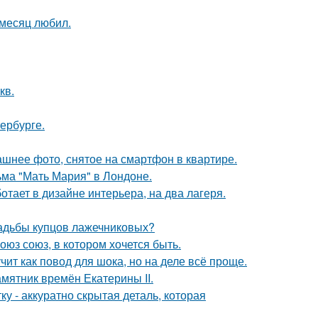
месяц любил.
кв.
ербурге.
ашнее фото, снятое на смартфон в квартире.
ьма "Мать Мария" в Лондоне.
ботает в дизайне интерьера, на два лагеря.
усадьбы купцов лажечниковых?
оюз союз, в котором хочется быть.
чит как повод для шока, но на деле всё проще.
мятник времён Екатерины II.
у - аккуратно скрытая деталь, которая