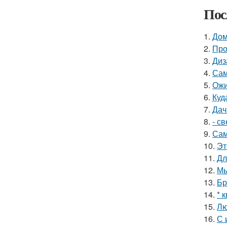
Пос
1.
Дом
2.
Про
3.
Диз
4.
Сам
5.
Ожи
6.
Куд
7.
Дач
8.
- с
9.
Сам
10.
Эт
11.
Дл
12.
Мы
13.
Бр
14.
* 
15.
Лю
16.
С 