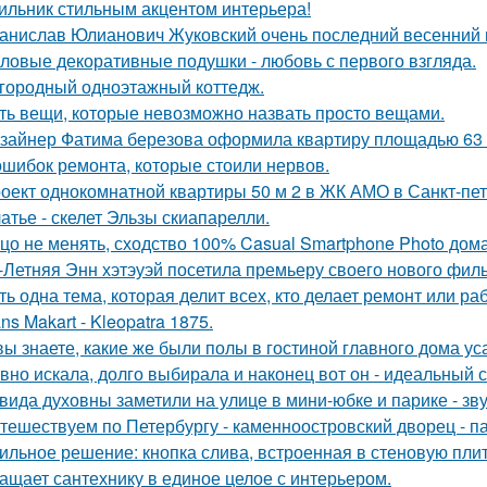
ильник стильным акцентом интерьера!
анислав Юлианович Жуковский очень последний весенний 
ловые декоративные подушки - любовь с первого взгляда.
городный одноэтажный коттедж.
ть вещи, которые невозможно назвать просто вещами.
зайнер Фатима березова оформила квартиру площадью 63 
ошибок ремонта, которые стоили нервов.
оект однокомнатной квартиры 50 м 2 в ЖК АМО в Санкт-пет
атье - скелет Эльзы скиапарелли.
цо не менять, сходство 100% Casual Smartphone Photo дом
-Летняя Энн хэтэуэй посетила премьеру своего нового фил
ть одна тема, которая делит всех, кто делает ремонт или ра
ns Makart - Kleopatra 1875.
вы знаете, какие же были полы в гостиной главного дома 
вно искала, долго выбирала и наконец вот он - идеальный с
вида духовны заметили на улице в мини-юбке и парике - зву
тешествуем по Петербургу - каменноостровский дворец - па
ильное решение: кнопка слива, встроенная в стеновую плитк
ащает сантехнику в единое целое с интерьером.