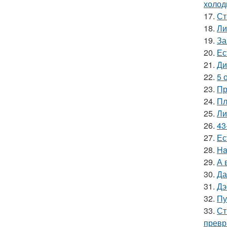
холод
17.
Ст
18.
Ли
19.
За
20.
Ес
21.
Ди
22.
5 
23.
Пр
24.
Пл
25.
Ли
26.
43
27.
Ес
28.
Ha
29.
А 
30.
Да
31.
Дэ
32.
Пу
33.
Ст
превр