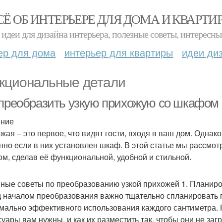
СЁ ОБ ИНТЕРЬЕРЕ ДЛЯ ДОМА И КВАРТИ
идеи для дизайна интерьера, полезные советы, интересны
ер для дома
интерьер для квартиры
идеи ди
кциональные детали
 преобразить узкую прихожую со шкафом
ение
жая – это первое, что видят гости, входя в ваш дом. Однак
нно если в них установлен шкаф. В этой статье мы рассмот
м, сделав её функциональной, удобной и стильной.
ные советы по преобразованию узкой прихожей 1. Планиро
 началом преобразования важно тщательно спланировать п
мально эффективного использования каждого сантиметра. 
суары вам нужны, и как их разместить так, чтобы они не за