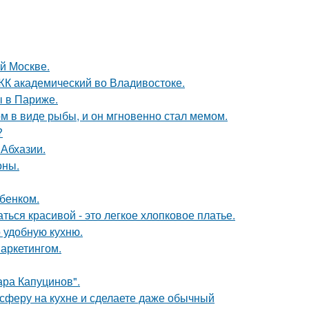
ой Москве.
в ЖК академический во Владивостоке.
 в Париже.
м в виде рыбы, и он мгновенно стал мемом.
?
 Абхазии.
оны.
бенком.
ься красивой - это легкое хлопковое платье.
 удобную кухню.
аркетингом.
ра Капуцинов".
сферу на кухне и сделаете даже обычный