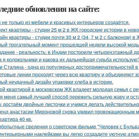
ледние обновления на сайте:
 не только из мебели и красивых интерьеров создаётся.
ект квартиры - студии 25 м 2 в ЖК городские истории в нов
айн квартиры - студии почти 30 м 2 (34, 7 м 2 с балконом) 
ый трогательный момент прошедшей недели высокой моды
дание - реальность: в Индии построили четырехэтажный до
а я колокольчики и какова их дальнейшая судьба использую
и Сталина - одна из популярных достопримечательностей в
ветовые линии проходят через всю квартиру и объединяют з
ый неудачный дизайн упаковки хлеба в истории.
ой квартирой в московском ЖК владеет молодая семья с ре
я меня самый лучший способ пережить сильную жару и остат
 достаём двойные листочки и учимся делать действительно
енд анастасии Мироновой снова удивил провокационным м
квартира 40 кв.
бопытные сведения о советском фильме "Человек с Бульва
интерьерными наклейками вы легко создадите уютную атмо