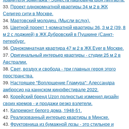
33.
Проект однокомнатной квартиры 34 м 2 в ЖК
Селигер сити в Москве.
34.
Мартовский молодец. (Мысли вслух).
35.
Цветной проект 1-комнатной квартиры 36, 3 м 2 (39, 8
м 2 с лоджией) в ЖК Дубровский в Пушкине (Санкт-
петербург.
36.
Однокомнатная квартира 47 м 2 в ЖК Ever в Москве.
37.
Оригинальный интерьер квартиры - студии 25 м 2 в
Австралии.
38.
Свет, воздух и свобода - три главных героя этого
пространства.
39.
Настоящее "Воплощение Гламура": Алессандра
амбросио на каннском кинофестивале 2022.
40.
Корейский бренд Uzon полностью изменил дизайн
своих кремов - и продажи резко взлетели.
41.
Капремонт белого дома, 1948-51.
42.
Реализованный интерьер квартиры в Минске.
43.
Фруктовница из бумажной лозы - это стильное и