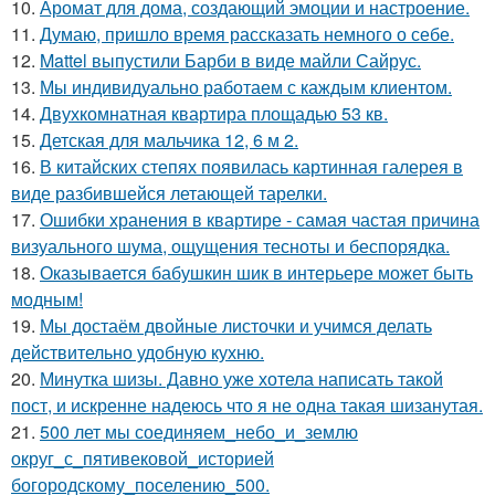
10.
Аромат для дома, создающий эмоции и настроение.
11.
Думаю, пришло время рассказать немного о себе.
12.
Mattel выпустили Барби в виде майли Сайрус.
13.
Мы индивидуально работаем с каждым клиентом.
14.
Двухкомнатная квартира площадью 53 кв.
15.
Детская для мальчика 12, 6 м 2.
16.
В китайских степях появилась картинная галерея в
виде разбившейся летающей тарелки.
17.
Ошибки хранения в квартире - самая частая причина
визуального шума, ощущения тесноты и беспорядка.
18.
Оказывается бабушкин шик в интерьере может быть
модным!
19.
Мы достаём двойные листочки и учимся делать
действительно удобную кухню.
20.
Минутка шизы. Давно уже хотела написать такой
пост, и искренне надеюсь что я не одна такая шизанутая.
21.
500 лет мы соединяем_небо_и_землю
округ_с_пятивековой_историей
богородскому_поселению_500.