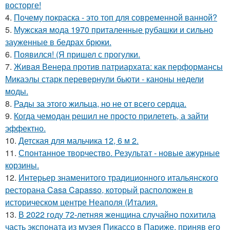
восторге!
4.
Почему покраска - это топ для современной ванной?
5.
Мужская мода 1970 приталенные рубашки и сильно
зауженные в бедрах брюки.
6.
Появился! (Я пришел с прогулки.
7.
Живая Венера против патриархата: как перформансы
Микаэлы старк перевернули бьюти - каноны недели
моды.
8.
Рады за этого жильца, но не от всего сердца.
9.
Когда чемодан решил не просто прилететь, а зайти
эффектно.
10.
Детская для мальчика 12, 6 м 2.
11.
Спонтанное творчество. Результат - новые ажурные
корзины.
12.
Интерьер знаменитого традиционного итальянского
ресторана Casa Capasso, который расположен в
историческом центре Неаполя (Италия.
13.
В 2022 году 72-летняя женщина случайно похитила
часть экспоната из музея Пикассо в Париже, приняв его