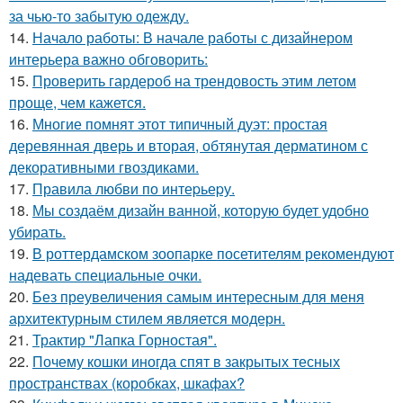
за чью-то забытую одежду.
14.
Начало работы: В начале работы с дизайнером
интерьера важно обговорить:
15.
Проверить гардероб на трендовость этим летом
проще, чем кажется.
16.
Многие помнят этот типичный дуэт: простая
деревянная дверь и вторая, обтянутая дерматином с
декоративными гвоздиками.
17.
Правила любви по интеpьеpу.
18.
Мы создаём дизайн ванной, которую будет удобно
убирать.
19.
В роттердамском зоопарке посетителям рекомендуют
надевать специальные очки.
20.
Без преувеличения самым интересным для меня
архитектурным стилем является модерн.
21.
Трактир "Лапка Горностая".
22.
Почему кошки иногда спят в закрытых тесных
пространствах (коробках, шкафах?