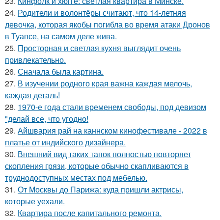
23.
Кинфолк и хюгге: светлая квартира в Минске.
24.
Родители и волонтёры считают, что 14-летняя
девочка, которая якобы погибла во время атаки Дронов
в Туапсе, на самом деле жива.
25.
Просторная и светлая кухня выглядит очень
привлекательно.
26.
Сначала была картина.
27.
В изучении родного края важна каждая мелочь,
каждая деталь!
28.
1970-е года стали временем свободы, под девизом
"делай все, что угодно!
29.
Айшвария рай на каннском кинофестивале - 2022 в
платье от индийского дизайнера.
30.
Внешний вид таких тапок полностью повторяет
скопления грязи, которые обычно скапливаются в
труднодоступных местах под мебелью.
31.
От Москвы до Парижа: куда пришли актрисы,
которые уехали.
32.
Квартира после капитального ремонта.