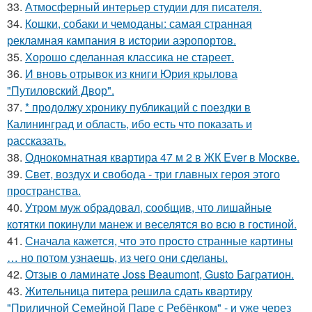
33.
Атмосферный интерьер студии для писателя.
34.
Кошки, собаки и чемоданы: самая странная
рекламная кампания в истории аэропортов.
35.
Хорошо сделанная классика не стареет.
36.
И вновь отрывок из книги Юрия крылова
"Путиловский Двор".
37.
* продолжу хронику публикаций с поездки в
Калининград и область, ибо есть что показать и
рассказать.
38.
Однокомнатная квартира 47 м 2 в ЖК Ever в Москве.
39.
Свет, воздух и свобода - три главных героя этого
пространства.
40.
Утром муж обрадовал, сообщив, что лишайные
котятки покинули манеж и веселятся во всю в гостиной.
41.
Сначала кажется, что это просто странные картины
… но потом узнаешь, из чего они сделаны.
42.
Отзыв о ламинате Joss Beaumont, Gusto Багратион.
43.
Жительница питера решила сдать квартиру
"Приличной Семейной Паре с Ребёнком" - и уже через