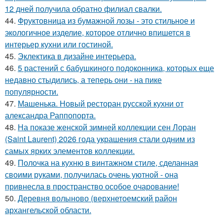
12 дней получила обратно филиал свалки.
44.
Фруктовница из бумажной лозы - это стильное и
экологичное изделие, которое отлично впишется в
интерьер кухни или гостиной.
45.
Эклектика в дизайне интерьера.
46.
5 растений с бабушкиного подоконника, которых еще
недавно стыдились, а теперь они - на пике
популярности.
47.
Машенька. Новый ресторан русской кухни от
александра Раппопорта.
48.
На показе женской зимней коллекции сен Лоран
(Saint Laurent) 2026 года украшения стали одним из
самых ярких элементов коллекции.
49.
Полочка на кухню в винтажном стиле, сделанная
своими руками, получилась очень уютной - она
привнесла в пространство особое очарование!
50.
Деревня волыново (верхнетоемский район
архангельской области.