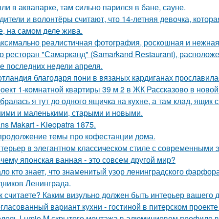
ли в аквапарке, там сильно парился в бане, сауне.
дители и волонтёры считают, что 14-летняя девочка, котор
е, на самом деле жива.
ксимально реалистичная фотография, роскошная и нежная 
о ресторан "Самарканд" (Samarkand Restaurant), располож
е последних недели апреля.
тландия благодаря пони в вязаных кардиганах прославила
оект 1-комнатной квартиры 39 м 2 в ЖК Рассказово в новой
бралась я тут до одного ящичка на кухне, а там клад, ящик
ими и маленькими, старыми и новыми.
ns Makart - Kleopatra 1875.
продолжение темы про кофестанции дома.
терьер в элегантном классическом стиле с современными 
чему японская ванная - это совсем другой мир?
ло кто знает, что знаменитый узор ленинградского фарфора
дников Ленинграда.
к считаете? Каким визульно должен быть интерьер вашего
гласованный вариант кухни - гостиной в питерском проект
дель Lumio M скрытого монтажа в алюминиевом профиле в 