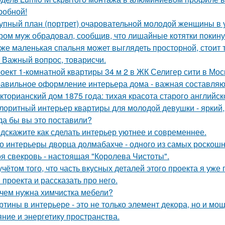
робной!
упный план (портрет) очаровательной молодой женщины в 
ром муж обрадовал, сообщив, что лишайные котятки покинул
же маленькая спальня может выглядеть просторной, стоит 
 Важный вопрос, товарисчи.
оект 1-комнатной квартиры 34 м 2 в ЖК Селигер сити в Мос
авильное оформление интерьера дома - важная составляю
кторианский дом 1875 года: тихая красота старого английск
лоритный интерьер квартиры для молодой девушки - яркий,
да бы вы это поставили?
дскажите как сделать интерьер уютнее и современнее.
о интерьеры дворца долмабахче - одного из самых роскош
я свекровь - настоящая "Королева Чистоты".
учётом того, что часть вкусных деталей этого проекта я уже
 проекта и рассказать про него.
чем нужна химчистка мебели?
ртины в интерьере - это не только элемент декора, но и 
яние и энергетику пространства.