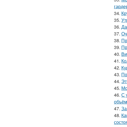
гарде
34.
Кр
35.
Ут
36.
Да
37.
Оч
38.
Пр
39.
Пр
40.
Ви
41.
Ко
42.
Ку
43.
По
44.
Эт
45.
Мо
46.
С 
объём
47.
За
48.
Ка
состо