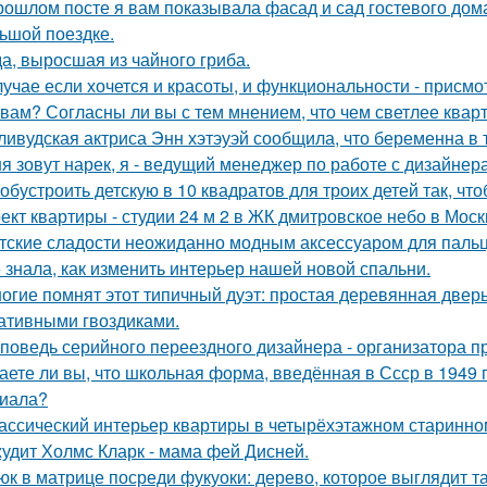
рошлом посте я вам показывала фасад и сад гостевого дома
ьшой поездке.
а, выросшая из чайного гриба.
лучае если хочется и красоты, и функциональности - присм
 вам? Согласны ли вы с тем мнением, что чем светлее квар
ливудская актриса Энн хэтэуэй сообщила, что беременна в т
я зовут нарек, я - ведущий менеджер по работе с дизайнер
 обустроить детскую в 10 квадратов для троих детей так, чт
ект квартиры - студии 24 м 2 в ЖК дмитровское небо в Моск
тские сладости неожиданно модным аксессуаром для пальц
 знала, как изменить интерьер нашей новой спальни.
огие помнят этот типичный дуэт: простая деревянная дверь
ативными гвоздиками.
поведь серийного переездного дизайнера - организатора п
аете ли вы, что школьная форма, введённая в Ссср в 1949 
иала?
ассический интерьер квартиры в четырёхэтажном старинном
удит Холмс Кларк - мама фей Дисней.
юк в матрице посреди фукуоки: дерево, которое выглядит та