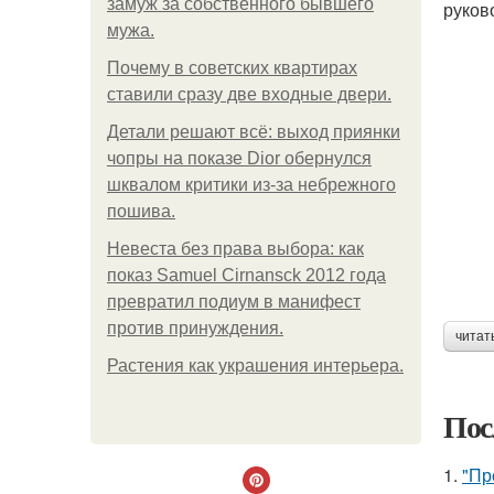
замуж за собственного бывшего
руков
мужа.
Почему в советских квартирах
ставили сразу две входные двери.
Детали решают всё: выход приянки
чопры на показе Dior обернулся
шквалом критики из-за небрежного
пошива.
Невеста без права выбора: как
показ Samuel Cirnansck 2012 года
превратил подиум в манифест
против принуждения.
читат
Растения как украшения интерьера.
Пос
1.
"Пр