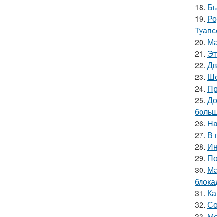
18.
Бы
19.
Ро
Туапс
20.
Ма
21.
Эт
22.
Дв
23.
Шо
24.
Пр
25.
До
больш
26.
Ha
27.
В 
28.
Ин
29.
По
30.
Ма
блока
31.
Ка
32.
Со
33.
Мо