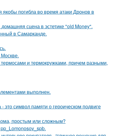
ая якобы погибла во время атаки Дронов в
домашняя сцена в эстетике "old Money".
енный в Самарканде.
сь.
 Москве.
 с термосами и термокружками, причем разными,
элементами выполнен.
 - это символ памяти о героическом подвиге
 дома, простым или сложным?
е pp_Lomonosov_spb.
интерьере покупателя - jтличное решение для