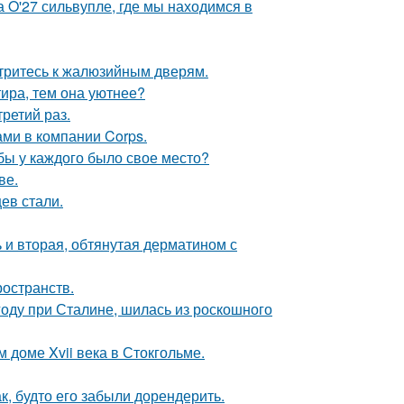
 O'27 сильвупле, где мы находимся в
отритесь к жалюзийным дверям.
тира, тем она уютнее?
ретий раз.
ами в компании Corps.
обы у каждого было свое место?
ве.
ев стали.
 и вторая, обтянутая дерматином с
ространств.
году при Сталине, шилась из роскошного
 доме Xvii века в Стокгольме.
к, будто его забыли дорендерить.