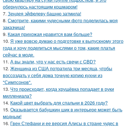
обернулось настоящим кошмаром!
7.
Зендея эйфелеву башню затмила!
8.
Смотрите, какими чудесными фото поделилась моя
заказчица!
9.
Какая прихожая нравится вам больше?
10.
Я уже вовсю думаю о подготовке к выпускному этого
года и хочу поделиться мыслями о том, какие платья
сейчас в моде.
11.
А вы знали, что у нас есть свечи с CBD?
12.
Женщина из США потратила три месяца, чтобы
воссоздать у себя дома точную копию кухни из
"Симпсонов".
13.
Что происходит, когда хрущёвка попадает в руки
миллениала?
14.
Какой цвет выбрать для спальни в 2026 году?
15.
Оказывается бабушкин шик в интерьере может быть
модным!
16.
Гвен Стефани и ее версия Алисы в стране чудес в