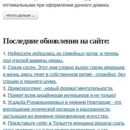
оптимальными при оформлении дачного домика.
читать дальше →
Последние обновления на сайте:
1.
Нейросети добрались до семейных чатов, и теперь
под угрозой мамины нервы.
2.
Среди сосен. Этот дом словно вырос среди деревьев,
и жизнь здесь течет в собственном ритме - спокойно, без
спешки и лишнего шума.
3.
Дримскроллинг - новый формат мечтательности.
4.
Привет всем дизайнерам интерьеров и не только!
5.
Усадьба Рукавишниковых в нижнем Новгороде - это
воплощение купеческой роскоши и изысканности,
застывшее во времени произведение искусства.
6.
Представьте себе: в Тольятти женщина решила сдать
свою квартиру на сутки группе подростков, и это