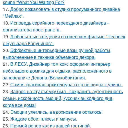
клипе "What You Waiting For?
17.
Добро пожаловать в студию продуманного дизайна
"Мейлах".
18.
Исповедь серийного переездного дизайнера -
организатора пространств.
19.
Любопытные сведения о советском фильме "Человек
с Бульвара Капуцинов".
20.
Эффектные интерьерные вазы ручной работы,
выполненные в технике объемного декора.
21.
В ЛЕСУ. Дизайнер том кокс оформил интерьер
небольшого домика для отдыха, расположенного в
заповеднике Девона (Великобритания.
22.
Самая красивая архитектура ссср не видна с улицы.
23.
Запрос на эту съемку был - сохранить аутентичность
семьи, искренность эмоций, кусочек выходного дня,
когда все дома!
24.
Эмоции улеглись, а вдохновение осталось!
25.
Жидкиe обои: плюсы и минуcы.
26.
Прямой репортаж из вашей гостиной.