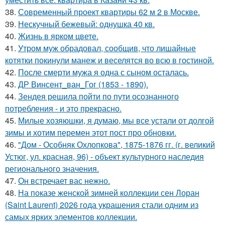
38.
Современный проект квартиры 62 м 2 в Москве.
39.
Нескучный бежевый: однушка 40 кв.
40.
Жизнь в ярком цвете.
41.
Утром муж обрадовал, сообщив, что лишайные
котятки покинули манеж и веселятся во всю в гостиной.
42.
После смерти мужа я одна с сыном осталась.
43.
ДР Винсент_ван_Гог (1853 - 1890).
44.
Зендея решила пойти по пути осознанного
потребления - и это прекрасно.
45.
Милые хозяюшки, я думаю, мы все устали от долгой
зимы и хотим перемен этот пост про обновки.
46.
"Дом - Особняк Охлопкова", 1875-1876 гг. (г. великий
Устюг, ул. красная, 96) - объект культурного наследия
регионального значения.
47.
Он встречает вас нежно.
48.
На показе женской зимней коллекции сен Лоран
(Saint Laurent) 2026 года украшения стали одним из
самых ярких элементов коллекции.