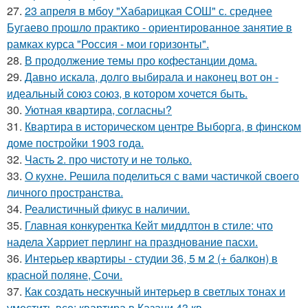
27.
23 апреля в мбоу "Хабарицкая СОШ" с. среднее
Бугаево прошло практико - ориентированное занятие в
рамках курса "Россия - мои горизонты".
28.
В продолжение темы про кофестанции дома.
29.
Давно искала, долго выбирала и наконец вот он -
идеальный союз союз, в котором хочется быть.
30.
Уютная квартира, согласны?
31.
Квартира в историческом центре Выборга, в финском
доме постройки 1903 года.
32.
Часть 2. про чистоту и не только.
33.
О кухне. Решила поделиться с вами частичкой своего
личного пространства.
34.
Реалистичный фикус в наличии.
35.
Главная конкурентка Кейт миддлтон в стиле: что
надела Харриет перлинг на празднование пасхи.
36.
Интерьер квартиры - студии 36, 5 м 2 (+ балкон) в
красной поляне, Сочи.
37.
Как создать нескучный интерьер в светлых тонах и
уместить все: квартира в Казани 43 кв.