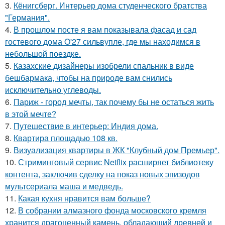
3.
Кёнигсберг. Интерьер дома студенческого братства
"Германия".
4.
В прошлом посте я вам показывала фасад и сад
гостевого дома O'27 сильвупле, где мы находимся в
небольшой поездке.
5.
Казахские дизайнеры изобрели спальник в виде
бешбармака, чтобы на природе вам снились
исключительно углеводы.
6.
Париж - город мечты, так почему бы не остаться жить
в этой мечте?
7.
Путешествие в интерьер: Индия дома.
8.
Квартира площадью 108 кв.
9.
Визуализация квартиры в ЖК "Клубный дом Премьер".
10.
Стриминговый сервис Netflix расширяет библиотеку
контента, заключив сделку на показ новых эпизодов
мультсериала маша и медведь.
11.
Какая кухня нравится вам больше?
12.
В собрании алмазного фонда московского кремля
хранится драгоценный камень, обладающий древней и