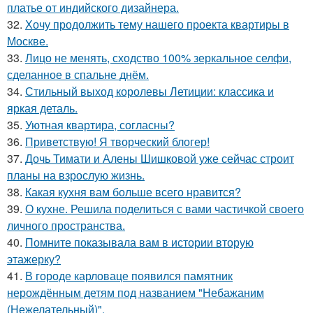
платье от индийского дизайнера.
32.
Хочу продолжить тему нашего проекта квартиры в
Москве.
33.
Лицо не менять, сходство 100% зеркальное селфи,
сделанное в спальне днём.
34.
Стильный выход королевы Летиции: классика и
яркая деталь.
35.
Уютная квартира, согласны?
36.
Приветствую! Я творческий блогер!
37.
Дочь Тимати и Алены Шишковой уже сейчас строит
планы на взрослую жизнь.
38.
Какая кухня вам больше всего нравится?
39.
О кухне. Решила поделиться с вами частичкой своего
личного пространства.
40.
Помните показывала вам в истории вторую
этажерку?
41.
В городе карловаце появился памятник
нерождённым детям под названием "Небажаним
(Нежелательный)".