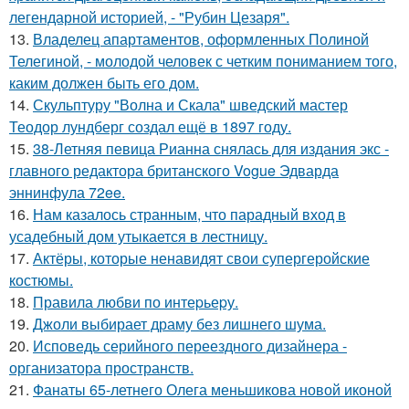
легендарной историей, - "Рубин Цезаря".
13.
Владелец апартаментов, оформленных Полиной
Телегиной, - молодой человек с четким пониманием того,
каким должен быть его дом.
14.
Скульптуру "Волна и Скала" шведский мастер
Теодор лундберг создал ещё в 1897 году.
15.
38-Летняя певица Рианна снялась для издания экс -
главного редактора британского Vogue Эдварда
эннинфула 72ee.
16.
Нам казалось странным, что парадный вход в
усадебный дом утыкается в лестницу.
17.
Актёры, которые ненавидят свои супергеройские
костюмы.
18.
Правила любви по интеpьеpу.
19.
Джоли выбирает драму без лишнего шума.
20.
Исповедь серийного переездного дизайнера -
организатора пространств.
21.
Фанаты 65-летнего Олега меньшикова новой иконой