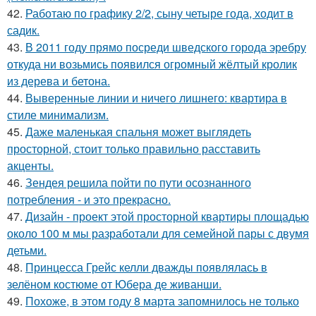
42.
Работаю по графику 2/2, сыну четыре года, ходит в
садик.
43.
В 2011 году прямо посреди шведского города эребру
откуда ни возьмись появился огромный жёлтый кролик
из дерева и бетона.
44.
Выверенные линии и ничего лишнего: квартира в
стиле минимализм.
45.
Даже маленькая спальня может выглядеть
просторной, стоит только правильно расставить
акценты.
46.
Зендея решила пойти по пути осознанного
потребления - и это прекрасно.
47.
Дизайн - проект этой просторной квартиры площадью
около 100 м мы разработали для семейной пары с двумя
детьми.
48.
Принцесса Грейс келли дважды появлялась в
зелёном костюме от Юбера де живанши.
49.
Похоже, в этом году 8 марта запомнилось не только