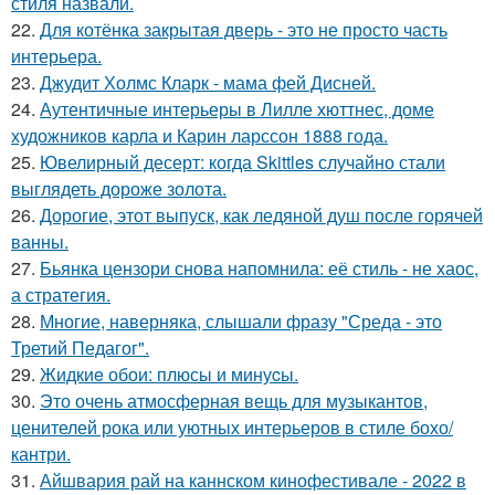
стиля назвали.
22.
Для котёнка закрытая дверь - это не просто часть
интерьера.
23.
Джудит Холмс Кларк - мама фей Дисней.
24.
Аутентичные интерьеры в Лилле хюттнес, доме
художников карла и Карин ларссон 1888 года.
25.
Ювелирный десерт: когда Skittles случайно стали
выглядеть дороже золота.
26.
Дорогие, этот выпуск, как ледяной душ после горячей
ванны.
27.
Бьянка цензори снова напомнила: её стиль - не хаос,
а стратегия.
28.
Многие, наверняка, слышали фразу "Среда - это
Третий Педагог".
29.
Жидкиe обои: плюсы и минуcы.
30.
Это очень атмосферная вещь для музыкантов,
ценителей рока или уютных интерьеров в стиле бохо/
кантри.
31.
Айшвария рай на каннском кинофестивале - 2022 в