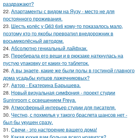
раздражают?
22.
Апартаменты с видом на Яузу - место не для
постоянного проживания.
23.
Шесть колёс у G63 6x6 кому-то показалось мало,
поэтому кто-то якобы превратил внедорожник в
восьмиколёсный автодом.
24.
Абсолютно гениальный лайфхак.
25.
Перебирала его вещи и в рюкзаке наткнулась на
пустую упаковку от каких-то таблеток.
26.
А вы знаете, какие же были полы в гостиной главного
дома усадьбы купцов лажечниковых?
27.
Автор - Екатерина Барышева.
28.
Новый визуальная симфония - проект студии
Suninroom с освещением Freya.
29.
Атмосферный интерьер студии для писателя.
30.
Честно, с похмелья у такого браслета шансов нет -
был бы укушен сразу.
31.
Свечи - это настроение вашего дома!
32.
Какая кухня вам больше всего нравится?