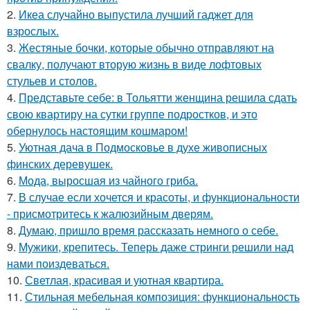
2.
Икеа случайно выпустила лучший гаджет для
взрослых.
3.
Жестяные бочки, которые обычно отправляют на
свалку, получают вторую жизнь в виде лофтовых
стульев и столов.
4.
Представьте себе: в Тольятти женщина решила сдать
свою квартиру на сутки группе подростков, и это
обернулось настоящим кошмаром!
5.
Уютная дача в Подмосковье в духе живописных
финских деревушек.
6.
Мода, выросшая из чайного гриба.
7.
В случае если хочется и красоты, и функциональности
- присмотритесь к жалюзийным дверям.
8.
Думаю, пришло время рассказать немного о себе.
9.
Мужики, крепитесь. Теперь даже стринги решили над
нами поиздеваться.
10.
Светлая, красивая и уютная квартира.
11.
Стильная мебельная композиция: функциональность