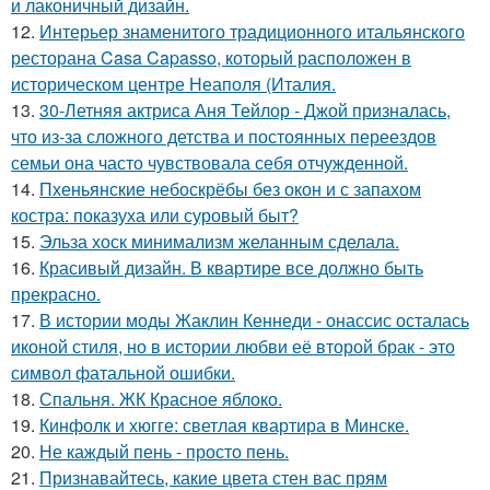
и лаконичный дизайн.
12.
Интерьер знаменитого традиционного итальянского
ресторана Casa Capasso, который расположен в
историческом центре Неаполя (Италия.
13.
30-Летняя актриса Аня Тейлор - Джой призналась,
что из-за сложного детства и постоянных переездов
семьи она часто чувствовала себя отчужденной.
14.
Пхеньянские небоскрёбы без окон и с запахом
костра: показуха или суровый быт?
15.
Эльза хоск минимализм желанным сделала.
16.
Красивый дизайн. В квартире все должно быть
прекрасно.
17.
В истории моды Жаклин Кеннеди - онассис осталась
иконой стиля, но в истории любви её второй брак - это
символ фатальной ошибки.
18.
Спальня. ЖК Красное яблоко.
19.
Кинфолк и хюгге: светлая квартира в Минске.
20.
Не каждый пень - просто пень.
21.
Признавайтесь, какие цвета стен вас прям