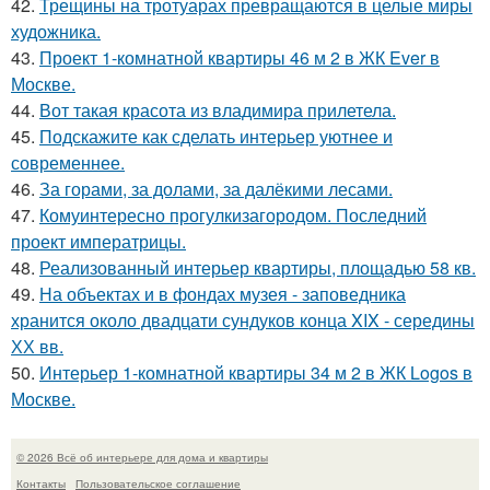
42.
Трещины на тротуарах превращаются в целые миры
художника.
43.
Проект 1-комнатной квартиры 46 м 2 в ЖК Ever в
Москве.
44.
Вот такая красота из владимира прилетела.
45.
Подскажите как сделать интерьер уютнее и
современнее.
46.
За горами, за долами, за далёкими лесами.
47.
Комуинтересно прогулкизагородом. Последний
проект императрицы.
48.
Реализованный интерьер квартиры, площадью 58 кв.
49.
На объектах и в фондах музея - заповедника
хранится около двадцати сундуков конца XIX - середины
ХХ вв.
50.
Интерьер 1-комнатной квартиры 34 м 2 в ЖК Logos в
Москве.
© 2026 Всё об интерьере для дома и квартиры
Контакты
Пользовательское соглашение