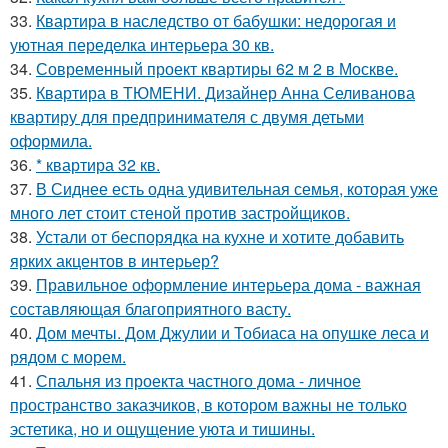
33.
Квартира в наследство от бабушки: недорогая и
уютная переделка интерьера 30 кв.
34.
Современный проект квартиры 62 м 2 в Москве.
35.
Квартира в ТЮМЕНИ. Дизайнер Анна Селиванова
квартиру для предпринимателя с двумя детьми
оформила.
36.
* квартира 32 кв.
37.
В Сиднее есть одна удивительная семья, которая уже
много лет стоит стеной против застройщиков.
38.
Устали от беспорядка на кухне и хотите добавить
ярких акцентов в интерьер?
39.
Правильное оформление интерьера дома - важная
составляющая благоприятного васту.
40.
Дом мечты. Дом Джулии и Тобиаса на опушке леса и
рядом с морем.
41.
Спальня из проекта частного дома - личное
пространство заказчиков, в котором важны не только
эстетика, но и ощущение уюта и тишины.