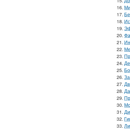
15.
До
16.
Ми
17.
Бе
18.
Ис
19.
Эф
20.
Фа
21.
Ин
22.
Ме
23.
Пр
24.
Де
25.
Бо
26.
За
27.
Дв
28.
Да
29.
Пр
30.
Мо
31.
Ди
32.
Ги
33.
Ли