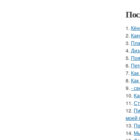
Пос
1.
Кён
2.
Как
3.
Пла
4.
Диз
5.
Поя
6.
Пет
7.
Как
8.
Как
9.
- с
10.
Ка
11.
Ст
12.
Пи
моей 
13.
Пр
14.
Мы