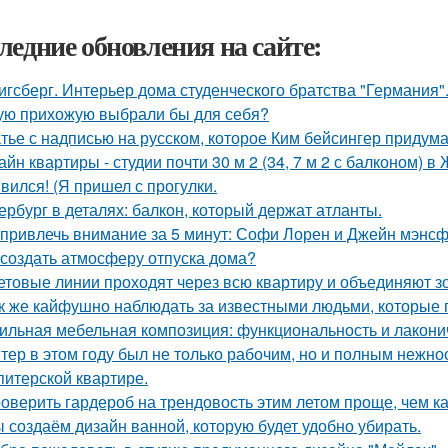
ледние обновления на сайте:
игсберг. Интерьер дома студенческого братства "Германия"
ую прихожую выбрали бы для себя?
тье с надписью на русском, которое Ким бейсингер придума
айн квартиры - студии почти 30 м 2 (34, 7 м 2 с балконом) 
вился! (Я пришел с прогулки.
ербург в деталях: балкон, который держат атланты.
 привлечь внимание за 5 минут: Софи Лорен и Джейн мэнсф
 создать атмосферу отпуска дома?
ветовые линии проходят через всю квартиру и объединяют з
к же кайфушно наблюдать за известными людьми, которые 
ильная мебельная композиция: функциональность и лакони
тер в этом году был не только рабочим, но и полным нежно
питерской квартире.
оверить гардероб на трендовость этим летом проще, чем ка
 создаём дизайн ванной, которую будет удобно убирать.