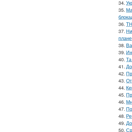
34.
Ую
35.
Ма
блока
36.
TH
37.
Ни
плане
38.
Ва
39.
Ин
40.
Та
41.
До
42.
Пр
43.
От
44.
Ке
45.
Пр
46.
Мн
47.
По
48.
Ре
49.
До
50.
Ср