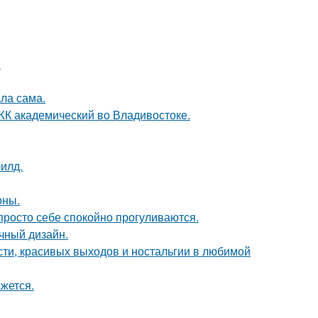
.
ла сама.
в ЖК академический во Владивостоке.
илд.
оны.
просто себе спокойно прогуливаются.
чный дизайн.
сти, красивых выходов и ностальгии в любимой
жется.