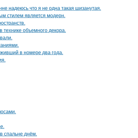
нне надеюсь что я не одна такая шизанутая.
ым стилем является модерн.
ространств.
 технике объемного декора.
вали.
таниями.
оживший в номере два года.
ия.
лосами.
е.
в спальне днём.