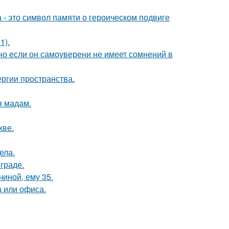
 - это символ памяти о героическом подвиге
1).
но если он самоуверени не имеет сомнений в
ергии пространства.
я мадам.
кве.
ела.
граде.
чиной, ему 35.
 или офиса.