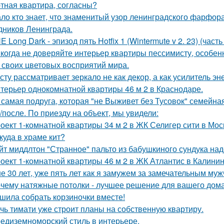
тная квартира, согласны?
ло кто знает, что знаменитый узор ленинградского фарфора
дников Ленинграда.
E Long Dark - эпизод пять Hotfix 1 (Wintermute v 2. 23) (часть 
когда не доверяйте интерьер квартиры пессимисту, особен
 своих цветовых восприятий мира.
сту рассматривает зеркало не как декор, а как усилитель эн
терьер однокомнатной квартиры 46 м 2 в Краснодаре.
 самая подруга, которая "не Выживет без Тусовок" семейна
/после. По приезду на объект, мы увидели:
оект 1-комнатной квартиры 34 м 2 в ЖК Селигер сити в Мос
куда в храме кит?
йт миддлтон "Странное" пальто из бабушкиного сундука над
оект 1-комнатной квартиры 46 м 2 в ЖК Атлантис в Калинин
е 30 лет, уже пять лет как я замужем за замечательным муж
чему натяжные потолки - лучшее решение для вашего дома
шила собрать корзиночки вместе!
чь тимати уже строит планы на собственную квартиру.
едиземноморский стиль в интерьере.