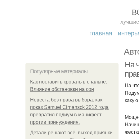
В
лучшие 
главная
интерь
Авт
На ч
Популярные материалы
пра
Как поставить кровать в спальне.
На чт
Влияние обстановки на сон
Подум
какую
Невеста без права выбора: как
показ Samuel Cirnansck 2012 года
превратил подиум в манифест
Мощн
против принуждения.
Начин
жестк
Детали решают всё: выход приянки