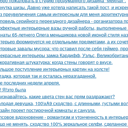
бро пожаловать в студию продуманного дизайна "Мейлах".
нутка шизы. Давно уже хотела написать такой пост, и искре
з преувеличения самым интересным для меня архитектурн
поведь серийного переездного дизайнера - организатора п
фектные интерьерные вазы ручной работы, выполненные в
наты 65-летнего Олега меньшикова новой иконой стиля наз
терьер формируется не отдельными предметами, а их соче
тровые завалы мусора: что оставил после себя геймер, пр
екрасные интерьеры замка Кардифф, Уэльс, Великобритан
коративная штукатурка: когда стены говорят о вкусе.
льшое поступление интерьерных картин на холсте!
гадка, которая так и осталась неразгаданной.
е последних недели апреля.
! Я!это была
изнавайтесь, какие цвета стен вас прям раздражают?
лодая девушка, 100\xA9 сходство, с длинными, густыми во
зайн проект постирочной комнаты и санузла.
псовое вдохновение - романтизм и утонченность в интерьер
цо не менять, сходство 100% зеркальное селфи, сделанное 