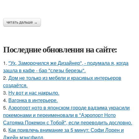
читать дальше →
Последние обновления на сайте:
1.
"Ух, Заморочился же Дизайнер", - подумала я, когда
зашла в кафе - бар "слезы березы".
2.
Дом не только из мебели и красивых интерьеров
создаётся.
3.
Ну вот и нас накрыло.
4.
Вагонка в интерьере.
5.
Аэропорт ното в японском городе вадзима украсили
покемонами и переименовали в "Аэропорт Ното
Сатояма Покемон с Тобой", если переводить дословно.
6.
Как привлечь внимание за 5 минут: Софи Лорен и
Джейн мэнсфилд.