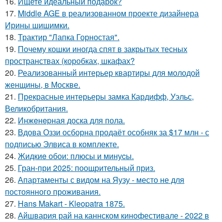
16.
Ищете идеальный подарок?
17.
Middle AGE в реализованном проекте дизайнера
Ирины шишимки.
18.
Трактир "Лапка Горностая".
19.
Почему кошки иногда спят в закрытых тесных
пространствах (коробках, шкафах?
20.
Реализованный интерьер квартиры для молодой
женщины, в Москве.
21.
Прекрасные интерьеры замка Кардифф, Уэльс,
Великобритания.
22.
Инжeнepная доска для пола.
23.
Вдова Оззи осборна продаёт особняк за $17 млн - с
подписью Элвиса в комплекте.
24.
Жидкиe обои: плюсы и минуcы.
25.
Гран-при 2025: поощрительный приз.
26.
Апартаменты с видом на Яузу - место не для
постоянного проживания.
27.
Hans Makart - Kleopatra 1875.
28.
Айшвария рай на каннском кинофестивале - 2022 в