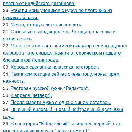
платье от индийского дизайнера.
29.
Работы моих учеников с курса по плетению из
бумажной лозы.
30.
Мечта, которую легко исполнить.
31.
Стильный выход королевы Летиции: классика и
яркая деталь.
32.
Мало кто знает, что знаменитый узор ленинградского
фарфора - это символ памяти о героическом подвиге
блокадников Ленинграда.
33.
Хорошо сделанная классика не стареет.
34.
Такие композиции сейчас очень популярны, прям
нежность.
35.
Ресторан русской кухни "Редактор".
36.
2 апреля (четверг).
37.
После смерти мужа я одна с сыном осталась.
38.
Пыльный лиловый - новый нейтральный цвет 2026
года.
39.
В санатории "Юбилейный" завершен первый этап
модернизации корпуса "парус номер 1".