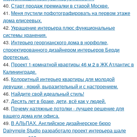
40.
Старт продаж премиалки в старой Москве.
41.
Меня пустили пофотографировать на первом этаже
дома елисеевых.
42.
Украшение интерьера плюс функциональные
системы хранения.
43.
Интерьер георгианского дома в норфолке,
спроектированного дизайнером интерьеров Берди
фортескью.
44.
Проект 1-комнатной квартиры 46 м 2 в ЖК Атлантис в
Калининграде.
45.
Колоритный интерьер квартиры для молодой
девушки - яркий, выразительный и с настроением.
46.
Найдите свой идеальный стиль!
47.
Десять лет в браке, дети, всё как у людей.
48.
Почему натяжные потолки - лучшее решение для
вашего дома или офиса.
49.
В АЛЬПАХ. Английское дизайнерское бюро
Dalrymple Studio разработало проект интерьера шале