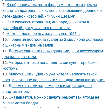
7.
В собрании алмазного фонда московского кремля
хранится драгоценный камень, обладающий древней и
легендарной историей, - "Рубин Цезаря".
8.
Нам казалось странным, что парадный вход в
усадебный дом утыкается в лестницу.
9.
Нежно - лиловое платье для умы, 1995 г.
10.
Норвегия построила туалет за 2 миллиона долларов
с шикарным видом на залив.
11.
Детские сладости неожиданно модным аксессуаром
для пальцев стали.
12.
Актёры, которые ненавидят свои супергеройские
костюмы.
13.
Минутка шизы. Давно уже хотела написать такой
пост, и искренне надеюсь что я не одна такая шизанутая.
14.
Делимся с вами кадрами реализации видовых
апартаментов.
15.
Оказывается, можно сделать ремонт так, чтобы не
был заметен бардак.