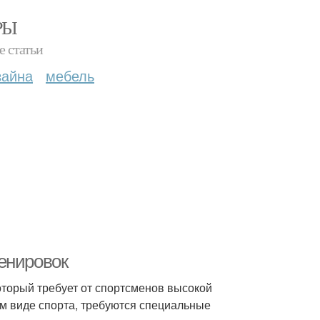
РЫ
е статьи
зайна
мебель
енировок
оторый требует от спортсменов высокой
ом виде спорта, требуются специальные