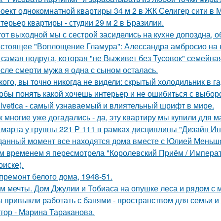
оект однокомнатной квартиры 34 м 2 в ЖК Селигер сити в 
терьер квартиры - студии 29 м 2 в Бразилии.
тот выходной мы с сестрой засиделись на кухне допоздна, о
стоящее "Воплощение Гламура": Алессандра амбросио на 
 самая подруга, которая "не Выживет без Тусовок" семейна
сле смерти мужа я одна с сыном осталась.
кого, вы точно никогда не видели: скрытый холодильник в г
обы понять какой хочешь интерьер и не ошибиться с выбор
lvetica - самый узнаваемый и влиятельный шрифт в мире.
к многие уже догадались - да, эту квартиру мы купили для 
 марта у группы 221 Р 111 в рамках дисциплины "Дизайн И
данный момент все находятся дома вместе с Юлией Меньш
м временем я пересмотрела "Королевский Приём / Императо
оиске).
премонт белого дома, 1948-51.
м мечты. Дом Джулии и Тобиаса на опушке леса и рядом с 
 привыкли работать с банями - пространством для семьи и
тор - Марина Тараканова.