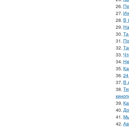
26.
Пр
27.
Ин
28.
В 
29.
На
30.
Та
31.
По
32.
Та
33.
Чт
34.
He
35.
Ка
36.
24
37.
В 
38.
Те
киноп
39.
Ка
40.
До
41.
Мы
42.
Ав