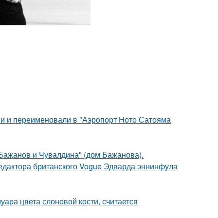
ми и переименовали в "Аэропорт Ното Сатояма
Бажанов и Чувалдина" (дом Бажанова).
 редактора британского Vogue Эдварда эннинфула
уара цвета слоновой кости, считается