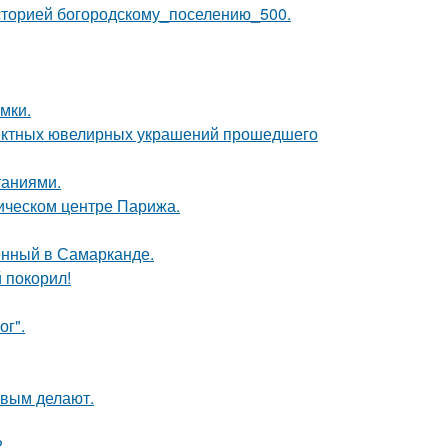
сторией богородскому_поселению_500.
мки.
ектных ювелирных украшений прошедшего
таниями.
рическом центре Парижа.
енный в Самарканде.
 покорил!
ог".
ивым делают.
?