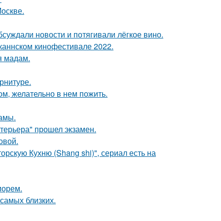
Москве.
бсуждали новости и потягивали лёгкое вино.
каннском кинофестивале 2022.
я мадам.
арнитуре.
ом, желательно в нем пожить.
мамы.
нтерьера" прошел экзамен.
овой.
рскую Кухню (Shang shi)", сериал есть на
морем.
 самых близких.