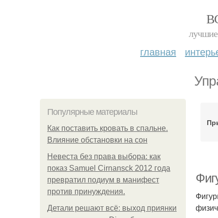
В
лучшие 
главная
интерь
Упр
Популярные материалы
Пр
Как поставить кровать в спальне.
Влияние обстановки на сон
Невеста без права выбора: как
показ Samuel Cirnansck 2012 года
Фиг
превратил подиум в манифест
против принуждения.
Фигур
физич
Детали решают всё: выход приянки