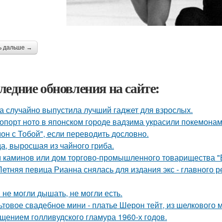
ь дальше →
ледние обновления на сайте:
а случайно выпустила лучший гаджет для взрослых.
опорт ното в японском городе вадзима украсили покемона
он с Тобой", если переводить дословно.
а, выросшая из чайного гриба.
 каминов или дом торгово-промышленного товарищества "
Летняя певица Рианна снялась для издания экс - главного
 не могли дышать, не могли есть.
ьтовое свадебное мини - платье Шерон тейт, из шелкового м
щением голливудского гламура 1960-х годов.