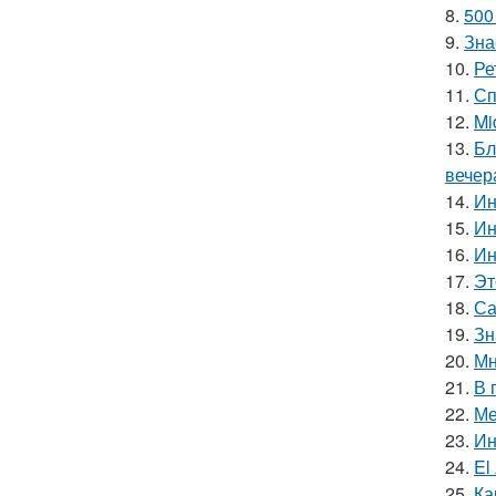
8.
500
9.
Зна
10.
Ре
11.
Сп
12.
Mi
13.
Бл
вечер
14.
Ин
15.
Ин
16.
Ин
17.
Эт
18.
Са
19.
Зн
20.
Мн
21.
В 
22.
Ме
23.
Ин
24.
El
25.
Ка