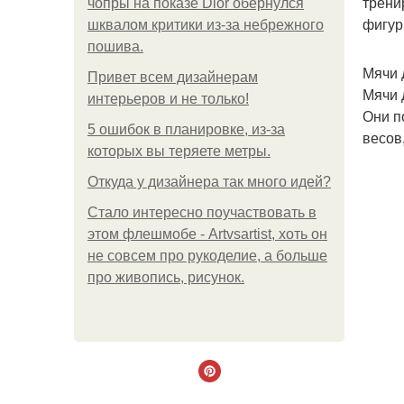
трени
чопры на показе Dior обернулся
фигур
шквалом критики из-за небрежного
пошива.
Мячи 
Привет всем дизайнерам
Мячи 
интерьеров и не только!
Они п
5 ошибок в планировке, из-за
весов
которых вы теряете метры.
Откуда у дизайнера так много идей?
Стало интересно поучаствовать в
этом флешмобе - Artvsartist, хоть он
не совсем про рукоделие, а больше
про живопись, рисунок.