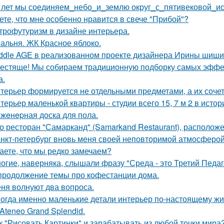
 лет мы соединяем_небо_и_землю округ_с_пятивековой_и
ете, что мне особенно нравится в свече "Прибой"?
трофутуризм в дизайне интерьера.
альня. ЖК Красное яблоко.
ddle AGE в реализованном проекте дизайнера Ирины шиши
естяще! Мы собираем традиционную подборку самых эфф
а.
терьер формируется не отдельными предметами, а их соче
терьер маленькой квартиры - студии всего 15, 7 м 2 в исто
жeнepная доска для пола.
о ресторан "Самарканд" (Samarkand Restaurant), располож
нкт-петербург вновь меня своей неповторимой атмосферой
аете, что мы редко замечаем?
огие, наверняка, слышали фразу "Среда - это Третий Педаг
продолжение темы про кофестанции дома.
ня волнуют два вопроса.
огда именно маленькие детали интерьер по-настоящему ж
 Ateneo Grand Splendid.
к "Рисовать Картинки" и зарабатывать из любой точки мира