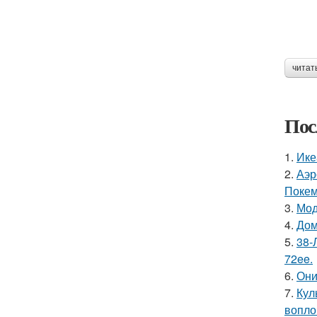
читат
Пос
1.
Ике
2.
Аэр
Покем
3.
Мод
4.
Дом
5.
38-
72ee.
6.
Они
7.
Кул
вопло