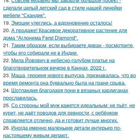
18.
Совсем недавно мы закрыли большой проект -
сделали целый детский сад в стиле нашей линейки
мебели "Скандик".
19.
Эмоции улеглись, а вдохновение осталось!
20.
А продаже! Красивое декоративное растение для
дома "Аглонема Ferst Diamond".
21.
Таким образом, если выбираете диван - посмотрите,
чтобы его собирали не в Индии.
22.
Мила Йовович в небесно-голубом платье на
благотворительном вечере в Каннах, 2022 г.
23.
Маша, героиня нового выпуска, признавалась, что во
время ремонта она буквально была на грани срыва.
24.
Шотландия благодаря пони в вязаных кардиганах
прославилась.
25.
Со стороны мой муж кажется идеальным: не пьёт, не
курит, не даёт поводов для ревности, с ребёнком
справляется отлично, да и готовит лучше многих.
26.
Иногда именно маленькие детали интерьер по-
настоящему живым делают.