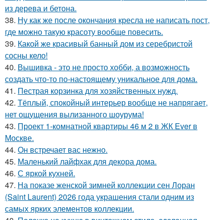
из дерева и бетона.
38.
Ну как же после окончания кресла не написать пост,
где можно такую красоту вообще повесить.
39.
Какой же красивый банный дом из серебристой
сосны кело!
40.
Вышивка - это не просто хобби, а возможность
создать что-то по-настоящему уникальное для дома.
41.
Пестрая корзинка для хозяйственных нужд.
42.
Тёплый, спокойный интерьер вообще не напрягает,
нет ощущения вылизанного шоурума!
43.
Проект 1-комнатной квартиры 46 м 2 в ЖК Ever в
Москве.
44.
Он встречает вас нежно.
45.
Маленький лайфхак для декора дома.
46.
С яркой кухней.
47.
На показе женской зимней коллекции сен Лоран
(Saint Laurent) 2026 года украшения стали одним из
самых ярких элементов коллекции.