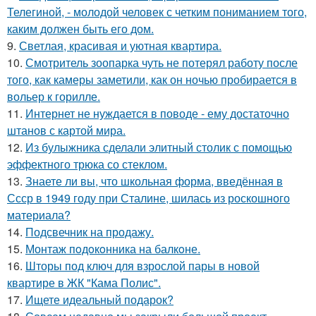
Телегиной, - молодой человек с четким пониманием того,
каким должен быть его дом.
9.
Светлая, красивая и уютная квартира.
10.
Смотритель зоопарка чуть не потерял работу после
того, как камеры заметили, как он ночью пробирается в
вольер к горилле.
11.
Интернет не нуждается в поводе - ему достаточно
штанов с картой мира.
12.
Из булыжника сделали элитный столик с помощью
эффектного трюка со стеклом.
13.
Знаете ли вы, что школьная форма, введённая в
Ссср в 1949 году при Сталине, шилась из роскошного
материала?
14.
Подсвечник на продажу.
15.
Монтаж пoдoкoнника на балкoне.
16.
Шторы под ключ для взрослой пары в новой
квартире в ЖК "Кама Полис".
17.
Ищете идеальный подарок?