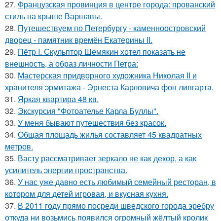
27.
Французская провинция в центре города: прованский
стиль на крыше Варшавы.
28.
Путешествуем по Петербургу - каменноостровский
дворец - памятник времён Екатерины II.
29.
Пётр I. Скульптор Шемякин хотел показать не
внешность, а образ личности Петра:
30.
Мастерская придворного художника Николая II и
хранителя эрмитажа - Эрнеста Карловича фон липгарта.
31.
Яркая квартира 48 кв.
32.
Экскурсия "Фотоателье Карла Буллы".
33.
У меня бывают путешествия без красок.
34.
Общая площадь жилья составляет 45 квадратных
метров.
35.
Васту рассматривает зеркало не как декор, а как
усилитель энергии пространства.
36.
У нас уже давно есть любимый семейный ресторан, в
котором для детей игровая, и вкусная кухня.
37.
В 2011 году прямо посреди шведского города эребру
откуда ни возьмись появился огромный жёлтый кролик