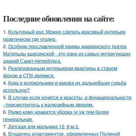
Последние обновления на сайте:
1.
Культурный код. Можно сделать красивый интерьер
практически где угодно.
2.
Особняк прославленной примы мариинского театра
Матильды кшесинской - это одно из самых интригующих
зданий Санкт-петербурга.
3.
Реализованным интерьером квартиры в старом
фонде в СПб делимся.
4.
Куда я колокольчики и какова их дальнейшая судьба
использую?
5.
В случае если хочется и красоты, и функциональности
- присмотритесь к жалюзийным дверям.
6.
Редко кому нравится уборка (и уж тем более
генеральная.
7.
Детская для мальчика 12, 6 м 2.
8.
Владелец апартаментов, оформленных Полиной