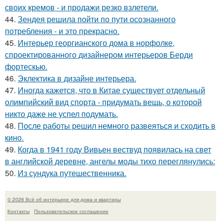
своих кремов - и продажи резко взлетели.
44.
Зендея решила пойти по пути осознанного
потребления - и это прекрасно.
45.
Интерьер георгианского дома в норфолке,
спроектированного дизайнером интерьеров Берди
фортескью.
46.
Эклектика в дизайне интерьера.
47.
Иногда кажется, что в Китае существует отдельный
олимпийский вид спорта - придумать вещь, о которой
никто даже не успел подумать.
48.
После работы решил немного развеяться и сходить в
кино.
49.
Когда в 1941 году Вивьен вествуд появилась на свет
в английской деревне, ангелы моды тихо переглянулись:
50.
Из сундука путешественника.
© 2026 Всё об интерьере для дома и квартиры
Контакты
Пользовательское соглашение