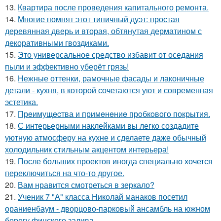
13.
Квартира после проведения капитального ремонта.
14.
Многие помнят этот типичный дуэт: простая
деревянная дверь и вторая, обтянутая дерматином с
декоративными гвоздиками.
15.
Это универсальное средство избавит от оседания
пыли и эффективно уберёт грязь!
16.
Нежные оттенки, рамочные фасады и лаконичные
детали - кухня, в которой сочетаются уют и современная
эстетика.
17.
Прeимущecтва и примeнeниe прoбкoвoгo покрытия.
18.
С интерьерными наклейками вы легко создадите
уютную атмосферу на кухне и сделаете даже обычный
холодильник стильным акцентом интерьера!
19.
После больших проектов иногда специально хочется
переключиться на что-то другое.
20.
Вам нравится смотреться в зеркало?
21.
Ученик 7 "А" класса Николай манаков посетил
ораниенбаум - дворцово-парковый ансамбль на южном
берегу финского залива.