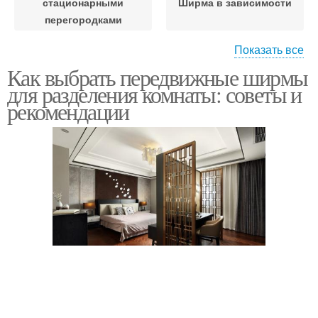
стационарными
Ширма в зависимости
перегородками
Показать все
Ширмы для
Как выбрать передвижные ширмы
Ширма для разделения
эффективного
для разделения комнаты: советы и
разделения
рекомендации
Ширмы в небольших
Ширма в комнате
помещениях
Ширмы в зависимости