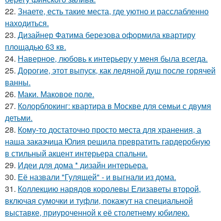
22.
Знаете, есть такие места, где уютно и расслабленно
находиться.
23.
Дизайнер Фатима березова оформила квартиру
площадью 63 кв.
24.
Наверное, любовь к интерьеру у меня была всегда.
25.
Дорогие, этот выпуск, как ледяной душ после горячей
ванны.
26.
Маки. Маковое поле.
27.
Колорблокинг: квартира в Москве для семьи с двумя
детьми.
28.
Кому-то достаточно просто места для хранения, а
наша заказчица Юлия решила превратить гардеробную
в стильный акцент интерьера спальни.
29.
Идеи для дома * дизайн интерьера.
30.
Её назвали "Гулящей" - и выгнали из дома.
31.
Коллекцию нарядов королевы Елизаветы второй,
включая сумочки и туфли, покажут на специальной
выставке, приуроченной к её столетнему юбилею.