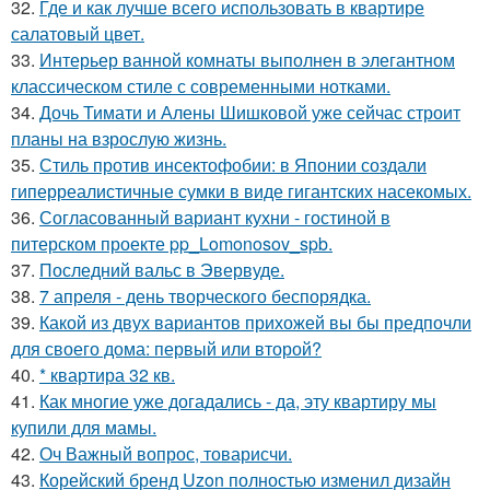
32.
Где и как лучше всего использовать в квартире
салатовый цвет.
33.
Интерьер ванной комнаты выполнен в элегантном
классическом стиле с современными нотками.
34.
Дочь Тимати и Алены Шишковой уже сейчас строит
планы на взрослую жизнь.
35.
Стиль против инсектофобии: в Японии создали
гиперреалистичные сумки в виде гигантских насекомых.
36.
Согласованный вариант кухни - гостиной в
питерском проекте pp_Lomonosov_spb.
37.
Последний вальс в Эвервуде.
38.
7 апреля - день творческого беспорядка.
39.
Какой из двух вариантов прихожей вы бы предпочли
для своего дома: первый или второй?
40.
* квартира 32 кв.
41.
Как многие уже догадались - да, эту квартиру мы
купили для мамы.
42.
Оч Важный вопрос, товарисчи.
43.
Корейский бренд Uzon полностью изменил дизайн