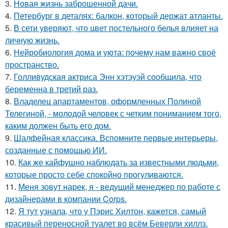
3.
Новая жизнь заброшенной дачи.
4.
Петербург в деталях: балкон, который держат атланты.
5.
В сети уверяют, что цвет постельного белья влияет на
личную жизнь.
6.
Нейробиология дома и уюта: почему нам важно своё
пространство.
7.
Голливудская актриса Энн хэтэуэй сообщила, что
беременна в третий раз.
8.
Владелец апартаментов, оформленных Полиной
Телегиной, - молодой человек с четким пониманием того,
каким должен быть его дом.
9.
Шалфейная классика. Вспомните первые интерьеры,
созданные с помощью ИИ.
10.
Как же кайфушно наблюдать за известными людьми,
которые просто себе спокойно прогуливаются.
11.
Меня зовут нарек, я - ведущий менеджер по работе с
дизайнерами в компании Corps.
12.
Я тут узнала, что у Пэрис Хилтон, кажется, самый
красивый переносной туалет во всём Беверли хиллз.