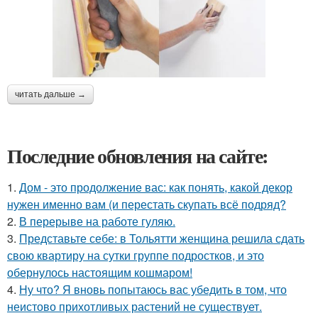
читать дальше →
Последние обновления на сайте:
1.
Дом - это продолжение вас: как понять, какой декор
нужен именно вам (и перестать скупать всё подряд?
2.
В перерыве на работе гуляю.
3.
Представьте себе: в Тольятти женщина решила сдать
свою квартиру на сутки группе подростков, и это
обернулось настоящим кошмаром!
4.
Ну что? Я вновь попытаюсь вас убедить в том, что
неистово прихотливых растений не существует.