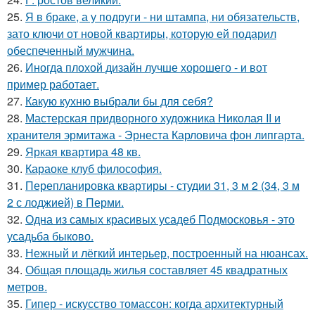
25.
Я в браке, а у подруги - ни штампа, ни обязательств,
зато ключи от новой квартиры, которую ей подарил
обеспеченный мужчина.
26.
Иногда плохой дизайн лучше хорошего - и вот
пример работает.
27.
Какую кухню выбрали бы для себя?
28.
Мастерская придворного художника Николая II и
хранителя эрмитажа - Эрнеста Карловича фон липгарта.
29.
Яркая квартира 48 кв.
30.
Караоке клуб философия.
31.
Перепланировка квартиры - студии 31, 3 м 2 (34, 3 м
2 с лоджией) в Перми.
32.
Одна из самых красивых усадеб Подмосковья - это
усадьба быково.
33.
Нежный и лёгкий интерьер, построенный на нюансах.
34.
Общая площадь жилья составляет 45 квадратных
метров.
35.
Гипер - искусство томассон: когда архитектурный