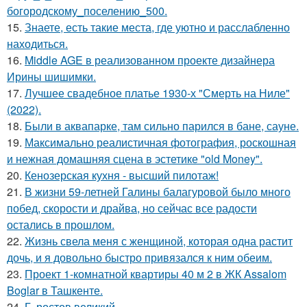
богородскому_поселению_500.
15.
Знаете, есть такие места, где уютно и расслабленно
находиться.
16.
Middle AGE в реализованном проекте дизайнера
Ирины шишимки.
17.
Лучшее свадебное платье 1930-х "Смерть на Ниле"
(2022).
18.
Были в аквапарке, там сильно парился в бане, сауне.
19.
Максимально реалистичная фотография, роскошная
и нежная домашняя сцена в эстетике "old Money".
20.
Кенозерская кухня - высший пилотаж!
21.
В жизни 59-летней Галины балагуровой было много
побед, скорости и драйва, но сейчас все радости
остались в прошлом.
22.
Жизнь свела меня с женщиной, которая одна растит
дочь, и я довольно быстро привязался к ним обеим.
23.
Проект 1-комнатной квартиры 40 м 2 в ЖК Assalom
Boglar в Ташкенте.
24.
Г. ростов великий.