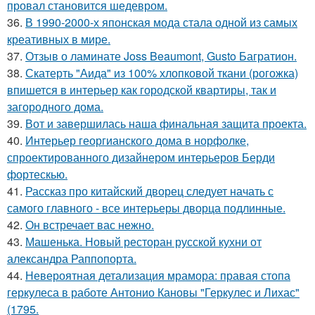
провал становится шедевром.
36.
В 1990-2000-х японская мода стала одной из самых
креативных в мире.
37.
Отзыв о ламинате Joss Beaumont, Gusto Багратион.
38.
Скатерть "Аида" из 100% хлопковой ткани (рогожка)
впишется в интерьер как городской квартиры, так и
загородного дома.
39.
Вот и завершилась наша финальная защита проекта.
40.
Интерьер георгианского дома в норфолке,
спроектированного дизайнером интерьеров Берди
фортескью.
41.
Рассказ про китайский дворец следует начать с
самого главного - все интерьеры дворца подлинные.
42.
Он встречает вас нежно.
43.
Машенька. Новый ресторан русской кухни от
александра Раппопорта.
44.
Невероятная детализация мрамора: правая стопа
геркулеса в работе Антонио Кановы "Геркулес и Лихас"
(1795.