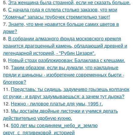
5.
Эта женщина была странной, если не сказать больше.
6.
С начала года я сплела столько заказов, что мои
"Хомячьи" запасы трубочек стремительно тают!
7.
Знаете, что мне нравится больше самих цветов в
доме?
8.
В собрании алмазного фонда московского кремля
хранится драгоценный камень, обладающий древней и
легендарной историей, - "Рубин Цезаря".
9.
Новый страх разблокирован: Балаклава с клещами.
10.
Таким образом, если вы думали, что накладные
пряди и шиньоны - изобретение современных бьюти -
блогеров?
11.
Представь: ты сидишь, задумчиво грызешь колпачок
от ручки - и вдруг задумываешься: а зачем тут дырка?
12.
Нежно - лиловое платье для умы, 1995 г.
13.
Мы достаём двойные листочки и учимся делать
действительно удобную кухню.
14.
500 лет мы соединяем_небо_и_землю
округ_с_пятивековой_историей