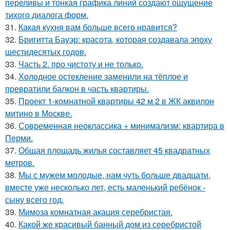
переливы и тонкая графика линий создают ощущение
тихого диалога форм.
31.
Какая кухня вам больше всего нравится?
32.
Бригитта Бауэр: красота, которая создавала эпоху
шестидесятых годов.
33.
Часть 2. про чистоту и не только.
34.
Холодное остекление заменили на тёплое и
превратили балкон в часть квартиры.
35.
Проект 1-комнатной квартиры 42 м 2 в ЖК аквилон
митино в Москве.
36.
Современная неоклассика + минимализм: квартира в
Перми.
37.
Общая площадь жилья составляет 45 квадратных
метров.
38.
Мы с мужем молодые, нам чуть больше двадцати,
вместе уже несколько лет, есть маленький ребёнок -
сыну всего год.
39.
Мимоза комнатная акация серебристая.
40.
Какой же красивый банный дом из серебристой