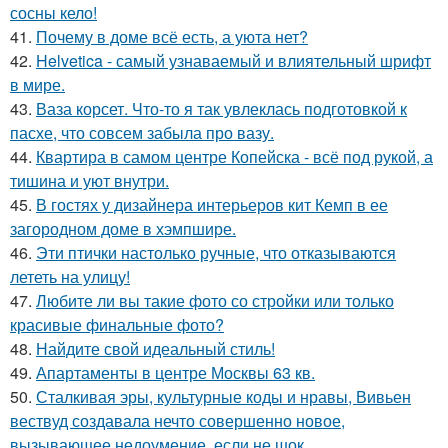
сосны кело!
41.
Почему в доме всё есть, а уюта нет?
42.
Helvetica - самый узнаваемый и влиятельный шрифт
в мире.
43.
Ваза корсет. Что-то я так увлеклась подготовкой к
пасхе, что совсем забыла про вазу.
44.
Квартира в самом центре Копейска - всё под рукой, а
тишина и уют внутри.
45.
В гостях у дизайнера интерьеров кит Кемп в ее
загородном доме в хэмпшире.
46.
Эти птички настолько ручные, что отказываются
лететь на улицу!
47.
Любите ли вы такие фото со стройки или только
красивые финальные фото?
48.
Найдите свой идеальный стиль!
49.
Апартаменты в центре Москвы 63 кв.
50.
Сталкивая эры, культурные коды и нравы, Вивьен
вествуд создавала нечто совершенно новое,
вызывающее недоумение, если не шок.