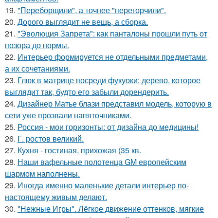
19.
"Переборщили", а точнее "перегорчили".
20.
Дорого выглядит не вещь, а сборка.
21.
"Эволюция Запрета": как панталоны прошли путь от
позора до нормы.
22.
Интерьер формируется не отдельными предметами,
а их сочетаниями.
23.
Глюк в матрице посреди фукуоки: дерево, которое
выглядит так, будто его забыли дорендерить.
24.
Дизайнер Матье блази представил модель, которую в
сети уже прозвали напяточниками.
25.
Россия - мои горизонты: от дизайна до медицины!
26.
Г. ростов великий.
27.
Кухня - гостиная, прихожая (35 кв.
28.
Наши вафельные полотенца GM европейским
шармом наполнены.
29.
Иногда именно маленькие детали интерьер по-
настоящему живым делают.
30.
"Нежные Игры". Лёгкое движение оттенков, мягкие