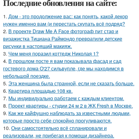
Последние обновления на сайте:
1.
Дом - это продолжение вас: как понять, какой декор
нужен именно вам (и перестать скупать всё подряд?
2.
В проекте Draw Me A Face фотограф пит стар и
визажистка Тициана Раймондо превратили детские
рисунки в настоящий макияж.
3.
Чем меня поразил коттедж Николая 1?
4.
В прошлом посте я вам показывала фасад и сад
гостевого дома O'27 сильвупле, где мы находимся в
небольшой поездке.
5.
Эта женщина была странной, если не сказать больше.
6.
Квартира площадью 108 кв.
7.
Мы индивидуально работаем с каждым клиентом.
8.
Проект квартиры - студии 24 м 2 в ЖК Fresh в Москве.
9.
Как же кайфушно наблюдать за известными людьми,
которые просто себе спокойно прогуливаются.
10.
Они самостоятельно всё спланировали и
реализовали, не прибегая к помощи дизайнера.