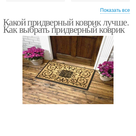
Показать все
Какой придверный коврик лучше.
Коврики на резиновой
Коврик в прихожую
Как выбрать придверный коврик
основе