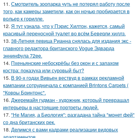
11.
Смотритель зоопарка чуть не потерял работу после
того, как камеры заметили, как он ночью пробирается в
вольер к горилле.
12.
Я тут узнала, что у Пэрис Хилтон, кажется, самый
красивый переносной туалет во всём Беверли хиллз.
13.
38-Летняя певица Рианна снялась для издания экс -
главного редактора британского Vogue Эдварда
эннинфула 72ee.
14.
Пхеньянские небоскрёбы без окон и с запахом
костра: показуха или суровый быт?
15.
В 90-х годах Вивьен вествуд в рамках рекламной
кампании сотрудничала с компанией Brintons Carpets (
"Ковры Бринтонс".
16.
Джеремайя гудман - художник, который превращал
интерьеры в настоящие портреты людей.
17.
"Не Магия, а Биология": разгадана тайна "монет фей"
со дна британских рек.
18.
Делимся с вами кадрами реализации видовых
апартаментов.