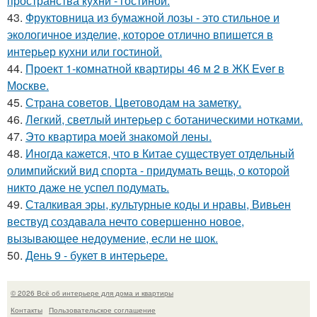
пространства кухни - гостиной.
43.
Фруктовница из бумажной лозы - это стильное и
экологичное изделие, которое отлично впишется в
интерьер кухни или гостиной.
44.
Проект 1-комнатной квартиры 46 м 2 в ЖК Ever в
Москве.
45.
Страна советов. Цветоводам на заметку.
46.
Легкий, светлый интерьер с ботаническими нотками.
47.
Это квартира моей знакомой лены.
48.
Иногда кажется, что в Китае существует отдельный
олимпийский вид спорта - придумать вещь, о которой
никто даже не успел подумать.
49.
Сталкивая эры, культурные коды и нравы, Вивьен
вествуд создавала нечто совершенно новое,
вызывающее недоумение, если не шок.
50.
День 9 - букет в интерьере.
© 2026 Всё об интерьере для дома и квартиры
Контакты
Пользовательское соглашение