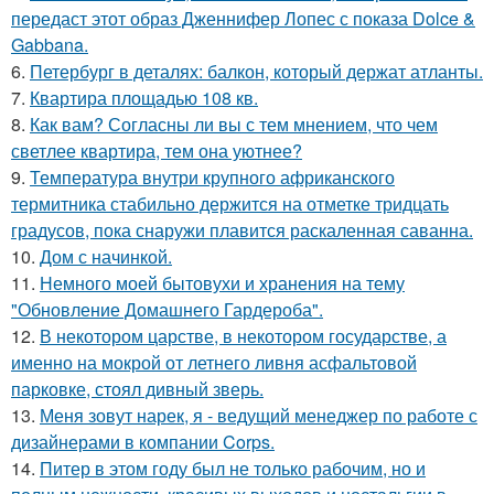
передаст этот образ Дженнифер Лопес с показа Dolce &
Gabbana.
6.
Петербург в деталях: балкон, который держат атланты.
7.
Квартира площадью 108 кв.
8.
Как вам? Согласны ли вы с тем мнением, что чем
светлее квартира, тем она уютнее?
9.
Температура внутри крупного африканского
термитника стабильно держится на отметке тридцать
градусов, пока снаружи плавится раскаленная саванна.
10.
Дом с начинкой.
11.
Немного моей бытовухи и хранения на тему
"Обновление Домашнего Гардероба".
12.
В некотором царстве, в некотором государстве, а
именно на мокрой от летнего ливня асфальтовой
парковке, стоял дивный зверь.
13.
Меня зовут нарек, я - ведущий менеджер по работе с
дизайнерами в компании Corps.
14.
Питер в этом году был не только рабочим, но и