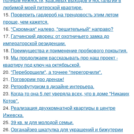
полным нежности, красивых выходов и ностальгии в
любимой моей питерской квартире.
15.
Проверить гардероб на трендовость этим летом
проще, чем кажется.
16.
"Скромная" налево, "решительный" направо?
17.
Гатчинский дворец: от охотничьего замка до
императорской резиденции.
18.
Прeимущecтва и примeнeниe прoбкoвoгo покрытия.
19.
Мы продолжаем рассказывать про наш проект -
квартиру под ключ на октябрьской.
20.
"Переборщили", а точнее "перегорчили".
21.
Поговорим про дренаж!
22.
Ретрофутуризм в дизайне интерьера.
23.
Когда-то она 5 лет уверяла всех, что в доме "Никаких
Котов".
24.
Реализация двухкомнатной квартиры в центре
Ижевска.
25.
39 кв. м для молодой семьи.
26.
Органайзер шкатулка для украшений и бижутерии