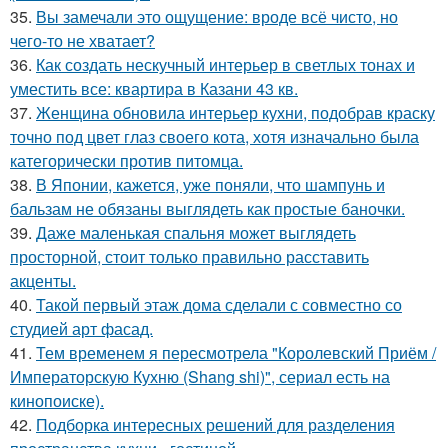
35.
Вы замечали это ощущение: вроде всё чисто, но
чего-то не хватает?
36.
Как создать нескучный интерьер в светлых тонах и
уместить все: квартира в Казани 43 кв.
37.
Женщина обновила интерьер кухни, подобрав краску
точно под цвет глаз своего кота, хотя изначально была
категорически против питомца.
38.
В Японии, кажется, уже поняли, что шампунь и
бальзам не обязаны выглядеть как простые баночки.
39.
Даже маленькая спальня может выглядеть
просторной, стоит только правильно расставить
акценты.
40.
Такой первый этаж дома сделали с совместно со
студией арт фасад.
41.
Тем временем я пересмотрела "Королевский Приём /
Императорскую Кухню (Shang shi)", сериал есть на
кинопоиске).
42.
Подборка интересных решений для разделения