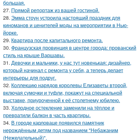
большая.
27.
Прямой репортаж из вашей гостиной.
28.
Эмма стоун устроила настоящий праздник для
киноманов и ценителей моды на мероприятии в Нью-
йорке.
29.
Квартира после капитального ремонта.
30.
Французская провинция в центре города: прованский
стиль на крыше Варшавы.
31.
Девочки и мальчики, у нас тут новенькая: дизайнер,
который начинал с ремонта у себя, а теперь делает
интерьеры для подруг.
32.
Коллекцию нарядов королевы Елизаветы второй,
включая сумочки и туфли, покажут на специальной
выставке, приуроченной к её столетнему юбилею.
33.
Холодное остекление заменили на тёплое и
превратили балкон в часть квартиры.
34.
В городе карловаце появился памятник
нерождённым детям под названием "Небажаним
(Нежелательный)".