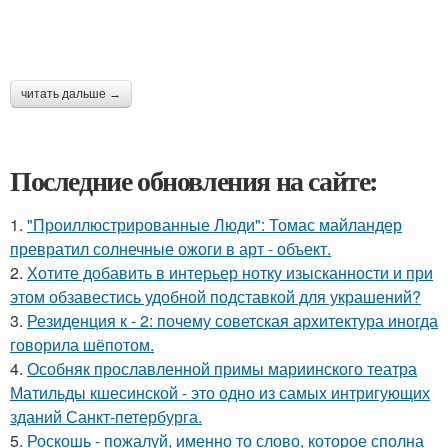
читать дальше →
Последние обновления на сайте:
1.
"Проиллюстрированные Люди": Томас майландер
превратил солнечные ожоги в арт - объект.
2.
Хотите добавить в интерьер нотку изысканности и при
этом обзавестись удобной подставкой для украшений?
3.
Резиденция к - 2: почему советская архитектура иногда
говорила шёпотом.
4.
Особняк прославленной примы мариинского театра
Матильды кшесинской - это одно из самых интригующих
зданий Санкт-петербурга.
5.
Роскошь - пожалуй, именно то слово, которое сполна