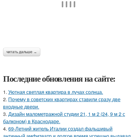
читать дальше →
Последние обновления на сайте:
1.
Уютная светлая квартира в лучах солнца.
2.
Почему в советских квартирах ставили сразу две
входные двери.
3.
Дизайн малометражной студии 21, 1 м 2 (24, 9 м 2 с
балконом) в Краснодаре.
4.
69-Летний житель Италии создал фальшивый
античный амфитеатр и долгое время успешно выдавал