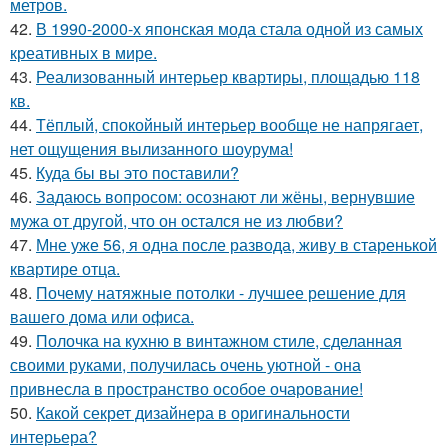
метров.
42.
В 1990-2000-х японская мода стала одной из самых
креативных в мире.
43.
Реализованный интерьер квартиры, площадью 118
кв.
44.
Тёплый, спокойный интерьер вообще не напрягает,
нет ощущения вылизанного шоурума!
45.
Куда бы вы это поставили?
46.
Задаюсь вопросом: осознают ли жёны, вернувшие
мужа от другой, что он остался не из любви?
47.
Мне уже 56, я одна после развода, живу в старенькой
квартире отца.
48.
Почему натяжные потолки - лучшее решение для
вашего дома или офиса.
49.
Полочка на кухню в винтажном стиле, сделанная
своими руками, получилась очень уютной - она
привнесла в пространство особое очарование!
50.
Какой секрет дизайнера в оригинальности
интерьера?