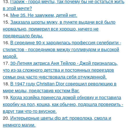
13.
Париж - город мечты, так почему бы не остаться жить
в этой мечте?
14.
Мне 35. Не замужем, детей нет.
15.
Заказала шорты мужу, в пункте выдачи всё было
нормально, примерил все хорошо, ничего не
предвещало беды.
16.
В середине 90-х зародилась профессия селебрити -
стилистов - посредников между голливудом и высокой
модой.
17.
30-Летняя актриса Аня Тейлор - Джой призналась,
что из-за сложного детства и постоянных переездов
семьи она часто чувствовала себя отчужденной.
18.
В 1947 году Christian Dior совершил революцию в
мире моды, представив костюм Bar.
19.
Когда хозяйка принесла домой обновку и поставила
коробку на пол, кошка, как обычно, подошла проверить -
вдруг там что-то вкусное.
20.
Интерьерные цветы dip art: проволока, смола и
немного магии.