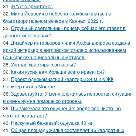
31.
/9 "А" в эрмитаже/.
32.
Мила Йовович в небесно-голубом платье на
благотворительном вечере в Каннах, 2022 г.
33.
Струнный светильник - почему сейчас его ставят в
дорогих интерьерах?
34.
Дизайнер интерьеров лилия Асфандиярова создала
яркий интерьер в английском стиле с использованием
башкирских национальных мотивов.
35.
Уютная квартира, согласны?
36.
Какая кухня вам больше всего нравится?
37.
Проект однокомнатной квартиры 34 м 2 в ЖК
Селигер сити в Москве.
38.
Здравствуйте. У меня сложилась непростая ситуация
и очень нужна помощь со стороны.
39.
Вы замечали это ощущение: вроде всё чисто, но
чего-то не хватает?
40.
Нескучный бежевый: однушка 40 кв.
41.
Общая площадь жилья составляет 45 квадратных