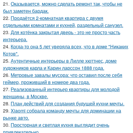
21.
Оказывается, можно сделать ремонт так, чтобы не
был заметен бардак.
22.
Продаётся 2-комнатная квартира с двумя
отдельными комнатами и кухней, раздельный санузел.
23.
Для котёнка закрытая дверь - это не просто часть
интерьера.
24.
Когда-то она 5 лет уверяла всех, что в доме "Никаких
Котов".
25.
Аутентичные интерьеры в Лилле хюттнес, доме
художников карла и Карин ларссон 1888 года.
26.
Метровые завалы мусора: что оставил после себя
геймер, проживший в номере два года.
27.
Реализованный интерьер квартиры для молодой
женщины, в Москве.
28.
План действий для создания будущей кухни мечты.
29.
Xiaomi собрала команду мечты для доминации на
рынке авто.
30.
Просторная и светлая кухня выглядит очень
привлекательно.