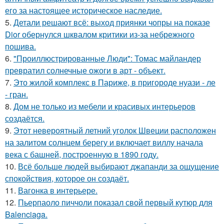
его за настоящее историческое наследие.
5.
Детали решают всё: выход приянки чопры на показе
Dior обернулся шквалом критики из-за небрежного
пошива.
6.
"Проиллюстрированные Люди": Томас майландер
превратил солнечные ожоги в арт - объект.
7.
Это жилой комплекс в Париже, в пригороде нуази - ле
- гран.
8.
Дом не только из мебели и красивых интерьеров
создаётся.
9.
Этот невероятный летний уголок Швеции расположен
на залитом солнцем берегу и включает виллу начала
века с башней, построенную в 1890 году.
10.
Всё больше людей выбирают джапанди за ощущение
спокойствия, которое он создаёт.
11.
Вагонка в интерьере.
12.
Пьерпаоло пиччоли показал свой первый кутюр для
Balenciaga.