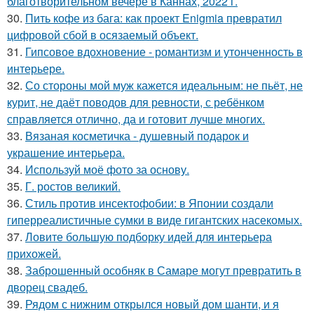
благотворительном вечере в Каннах, 2022 г.
30.
Пить кофе из бага: как проект Enigmia превратил
цифровой сбой в осязаемый объект.
31.
Гипсовое вдохновение - романтизм и утонченность в
интерьере.
32.
Со стороны мой муж кажется идеальным: не пьёт, не
курит, не даёт поводов для ревности, с ребёнком
справляется отлично, да и готовит лучше многих.
33.
Вязаная косметичка - душевный подарок и
украшение интерьера.
34.
Используй моё фото за основу.
35.
Г. ростов великий.
36.
Стиль против инсектофобии: в Японии создали
гиперреалистичные сумки в виде гигантских насекомых.
37.
Ловите большую подборку идей для интерьера
прихожей.
38.
Заброшенный особняк в Самаре могут превратить в
дворец свадеб.
39.
Рядом с нижним открылся новый дом шанти, и я