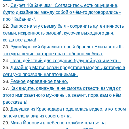
21.
Секрет "Кабанчика". Согласитесь, есть ощущение,
будто дизайнеры между собой о чём-то договорились -
про "Кабанчик".
22.
Запрос на эту съемку был - сохранить аутентичность
семьи, искренность эмоций, кусочек выходного дня,
когда все дома!
23.
Эдинбургский бриллиантовый браслет Елизаветы II -
это украшение, которое она особенно любила.
24.
План действий для создания будущей кухни мечты.
25.
Дизайнер Матье блази представил модель, которую в
сети уже прозвали напяточниками.
26.
Резное деревянное панно.
27.
Как видите, однажды я не смогла отвести взгляд от
этого импозантного мужчины, а значит, пора вам о нём
рассказать!
28.
Девушка из Краснодара поделилась видео, в котором
запечатлела вид из своего окна.
29.
Мила Йовович в небесно-голубом платье на