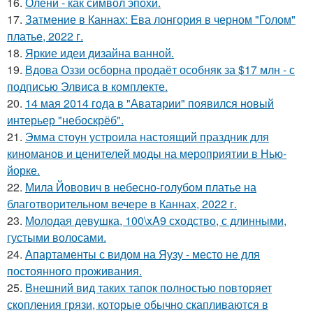
16.
Олени - как символ эпохи.
17.
Затмение в Каннах: Ева лонгория в черном "Голом"
платье, 2022 г.
18.
Яркие идеи дизайна ванной.
19.
Вдова Оззи осборна продаёт особняк за $17 млн - с
подписью Элвиса в комплекте.
20.
14 мая 2014 года в "Аватарии" появился новый
интерьер "небоскрёб".
21.
Эмма стоун устроила настоящий праздник для
киноманов и ценителей моды на мероприятии в Нью-
йорке.
22.
Мила Йовович в небесно-голубом платье на
благотворительном вечере в Каннах, 2022 г.
23.
Молодая девушка, 100\xA9 сходство, с длинными,
густыми волосами.
24.
Апартаменты с видом на Яузу - место не для
постоянного проживания.
25.
Внешний вид таких тапок полностью повторяет
скопления грязи, которые обычно скапливаются в