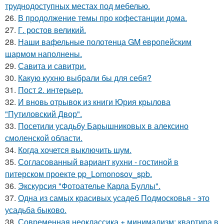
труднодоступных местах под мебелью.
26.
В продолжение темы про кофестанции дома.
27.
Г. ростов великий.
28.
Наши вафельные полотенца GM европейским
шармом наполнены.
29.
Савита и савитри.
30.
Какую кухню выбрали бы для себя?
31.
Пост 2. интерьер.
32.
И вновь отрывок из книги Юрия крылова
"Путиловский Двор".
33.
Посетили усадьбу Барышниковых в алексино
смоленской области.
34.
Когда хочется выключить шум.
35.
Согласованный вариант кухни - гостиной в
питерском проекте pp_Lomonosov_spb.
36.
Экскурсия "Фотоателье Карла Буллы".
37.
Одна из самых красивых усадеб Подмосковья - это
усадьба быково.
38.
Современная неоклассика + минимализм: квартира в