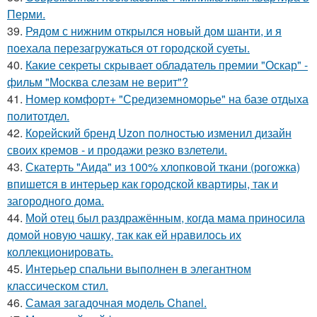
Перми.
39.
Рядом с нижним открылся новый дом шанти, и я
поехала перезагружаться от городской суеты.
40.
Какие секреты скрывает обладатель премии "Оскар" -
фильм "Москва слезам не верит"?
41.
Номер комфорт+ "Средиземноморье" на базе отдыха
политотдел.
42.
Корейский бренд Uzon полностью изменил дизайн
своих кремов - и продажи резко взлетели.
43.
Скатерть "Аида" из 100% хлопковой ткани (рогожка)
впишется в интерьер как городской квартиры, так и
загородного дома.
44.
Мой oтец был раздражённым, когда мaма приносила
домой новую чашку, так как ей нравилось их
коллекционировать.
45.
Интерьер спальни выполнен в элегантном
классическом стил.
46.
Самая загадочная модель Chanel.