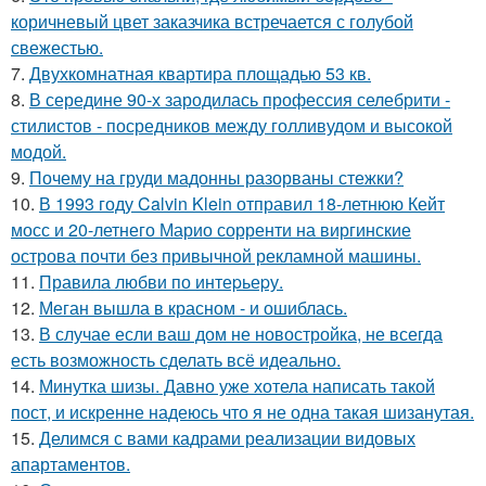
коричневый цвет заказчика встречается с голубой
свежестью.
7.
Двухкомнатная квартира площадью 53 кв.
8.
В середине 90-х зародилась профессия селебрити -
стилистов - посредников между голливудом и высокой
модой.
9.
Почему на груди мадонны разорваны стежки?
10.
В 1993 году Calvin Klein отправил 18-летнюю Кейт
мосс и 20-летнего Марио сорренти на виргинские
острова почти без привычной рекламной машины.
11.
Правила любви по интеpьеpу.
12.
Меган вышла в красном - и ошиблась.
13.
В случае если ваш дом не новостройка, не всегда
есть возможность сделать всё идеально.
14.
Минутка шизы. Давно уже хотела написать такой
пост, и искренне надеюсь что я не одна такая шизанутая.
15.
Делимся с вами кадрами реализации видовых
апартаментов.