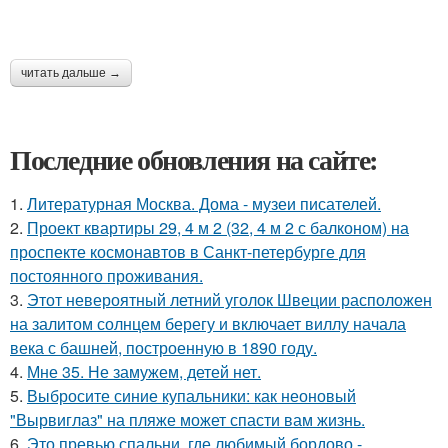
читать дальше →
Последние обновления на сайте:
1.
Литературная Москва. Дома - музеи писателей.
2.
Проект квартиры 29, 4 м 2 (32, 4 м 2 с балконом) на
проспекте космонавтов в Санкт-петербурге для
постоянного проживания.
3.
Этот невероятный летний уголок Швеции расположен
на залитом солнцем берегу и включает виллу начала
века с башней, построенную в 1890 году.
4.
Мне 35. Не замужем, детей нет.
5.
Выбросите синие купальники: как неоновый
"Вырвиглаз" на пляже может спасти вам жизнь.
6.
Это превью спальни, где любимый бордово -