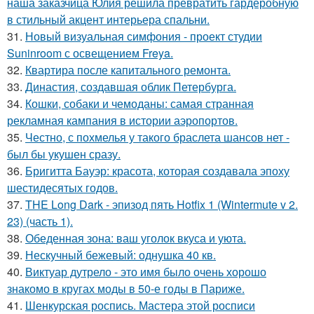
наша заказчица Юлия решила превратить гардеробную
в стильный акцент интерьера спальни.
31.
Новый визуальная симфония - проект студии
Suninroom с освещением Freya.
32.
Квартира после капитального ремонта.
33.
Династия, создавшая облик Петербурга.
34.
Кошки, собаки и чемоданы: самая странная
рекламная кампания в истории аэропортов.
35.
Честно, с похмелья у такого браслета шансов нет -
был бы укушен сразу.
36.
Бригитта Бауэр: красота, которая создавала эпоху
шестидесятых годов.
37.
THE Long Dark - эпизод пять Hotfix 1 (Wintermute v 2.
23) (часть 1).
38.
Обеденная зона: ваш уголок вкуса и уюта.
39.
Нескучный бежевый: однушка 40 кв.
40.
Виктуар дутрело - это имя было очень хорошо
знакомо в кругах моды в 50-е годы в Париже.
41.
Шенкурская роспись. Мастера этой росписи