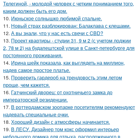
Телегиной, - молодой человек с четким пониманием того,
каким должен быть его дом.
10.
Июньское солнышко любимой спальне.
11.
Новый страх разблокирован: Балаклава с клещами.
12.
А вы знали, что у нас есть свечи с CBD?
13.
Проект квартиры - студии 31, 9 м 2 (с учетом лоджии
2, 78 м 2) на будапештской улице в Санкт-петербурге для
постоянного проживания.
14.
Ирина шейк показала, как выглядеть на миллион,
надев самое простое платье.
15.
Проверить гардероб на трендовость этим летом
проще, чем кажется.
16.
Гатчинский дворец: от охотничьего замка до
императорской резиденции.
17.
В роттердамском зоопарке посетителям рекомендуют
надевать специальные очки.
18.
Хороший дизайн с атмосферы начинается.
19.
В ЛЕСУ. Дизайнер том кокс оформил интерьер
небольшого домика для отдыха, расположенного в