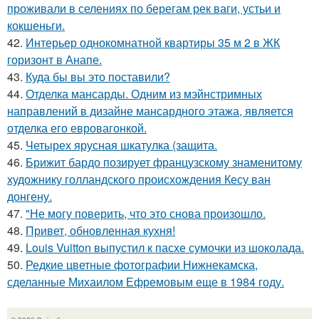
проживали в селениях по берегам рек ваги, устьи и
кокшеньги.
42.
Интерьер однокомнатной квартиры 35 м 2 в ЖК
горизонт в Анапе.
43.
Куда бы вы это поставили?
44.
Отделка мансарды. Одним из мэйнстримных
направлений в дизайне мансардного этажа, является
отделка его евровагонкой.
45.
Четырех ярусная шкатулка (защита.
46.
Брижит бардо позирует французскому знаменитому
художнику голландского происхождения Кесу ван
донгену.
47.
"Не могу поверить, что это снова произошло.
48.
Привет, обновленная кухня!
49.
Louis Vuitton выпустил к пасхе сумочки из шоколада.
50.
Редкие цветные фотографии Нижнекамска,
сделанные Михаилом Ефремовым еще в 1984 году.