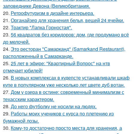
заповеднике Девона (Великобритания.
20.
Ретрофутуризм в дизайне интерьера.
21.
Органайзер для хранения белья, вещей 24 ячейки.
22.
Трактир "Лапка Горностая".
23.
56 квадратов без коридоров: дом, где продумано всё
до мелочей.
24.
Это ресторан "Самарканд" (Samarkand Restaurant),
расположенный в Самарканде.
25.
25 лет в эфире: "Квартирный Вопрос" на нтв
отмечает юбилей!
26.
В новых комплексах в кудепсте устанавливали шкаф
купе в популярном уже несколько лет цвете дуб вотан.
27.
Дом у озера в остине: современный минимализм с
техасским характером.
28.
До него футболку не носили на людях.
29.
Работы моих учеников с курса по плетению из
бумажной лозы.
30.
Кому-то достаточно просто места для хранения, а