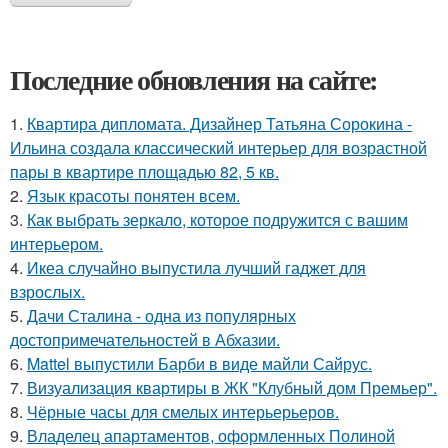
Последние обновления на сайте:
1.
Квартира дипломата. Дизайнер Татьяна Сорокина -
Ильина создала классический интерьер для возрастной
пары в квартире площадью 82, 5 кв.
2.
Язык красоты понятен всем.
3.
Как выбрать зеркало, которое подружится с вашим
интерьером.
4.
Икеа случайно выпустила лучший гаджет для
взрослых.
5.
Дачи Сталина - одна из популярных
достопримечательностей в Абхазии.
6.
Mattel выпустили Барби в виде майли Сайрус.
7.
Визуализация квартиры в ЖК "Клубный дом Премьер".
8.
Чёрные часы для смелых интерьерьеров.
9.
Владелец апартаментов, оформленных Полиной