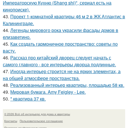
Императорскую Кухню (Shang shi)", сериал есть на
кинопоиске).
43.
Проект 1-комнатной квартиры 46 м 2 в ЖК Атлантис в
Калининграде.
44.
Легенды мирового рока украсили фасады домов в
елизаветино.
45.
Как создать гармоничное пространство: советы по
васту.
46.
Рассказ про китайский дворец следует начать с
самого главного - все интерьеры дворца подлинные.
47.
Иногда интерьер строится не на ярких элементах, а
на общей атмосфере пространства.
48.
Реализованный интерьер квартиры, площадью 58 кв.
49.
Мировая бумага. Amy Feigley - Lee.
50.
* квартира 37 кв.
© 2026 Всё об интерьере для дома и квартиры
Контакты
Пользовательское соглашение
Политика конфидециальности