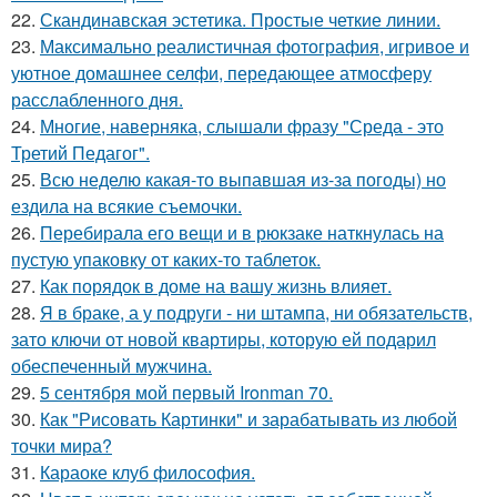
22.
Скандинавская эстетика. Простые четкие линии.
23.
Максимально реалистичная фотография, игривое и
уютное домашнее селфи, передающее атмосферу
расслабленного дня.
24.
Многие, наверняка, слышали фразу "Среда - это
Третий Педагог".
25.
Всю неделю какая-то выпавшая из-за погоды) но
ездила на всякие съемочки.
26.
Перебирала его вещи и в рюкзаке наткнулась на
пустую упаковку от каких-то таблеток.
27.
Как порядок в доме на вашу жизнь влияет.
28.
Я в браке, а у подруги - ни штампа, ни обязательств,
зато ключи от новой квартиры, которую ей подарил
обеспеченный мужчина.
29.
5 сентября мой первый Ironman 70.
30.
Как "Рисовать Картинки" и зарабатывать из любой
точки мира?
31.
Караоке клуб философия.