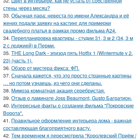
32.
Цвет в интерьере: как не устать от собственной
стены через месяц?
33.
Обычная пара: невеста по имени Александра и её
жених подали заявку на кастинг для примерки
свадебного платья в рамках промо фильма A24.
34.
Перепланировка квартиры - студии 31, 3 м 2 (34, 3 м
2 с лоджией) в Перми.
35.
THE Long Dark - эпизод пять Hotfix 1 (Wintermute v 2.
23) (часть 1).
36.
Обзор от мистера фикса: ФП.
37.
Сначала кажется, что это просто странные картины
… но потом узнаешь, из чего они сделаны.
38.
Мимоза комнатная акация серебристая.
39.
Отзыв о ламинате Joss Beaumont, Gusto Багратион.
40.
Интересные факты о создании фильма "Покровские
Ворота".
41.
Правильное оформление интерьера дома - важная
составляющая благоприятного васту.
42.
Тем временем я пересмотрела "Королевский Приём /