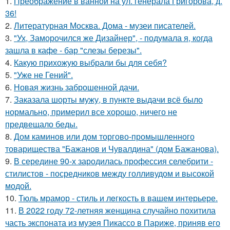
1.
Преображение в ванной на ул. генерала Григорова, д.
36!
2.
Литературная Москва. Дома - музеи писателей.
3.
"Ух, Заморочился же Дизайнер", - подумала я, когда
зашла в кафе - бар "слезы березы".
4.
Какую прихожую выбрали бы для себя?
5.
"Уже не Гений".
6.
Новая жизнь заброшенной дачи.
7.
Заказала шорты мужу, в пункте выдачи всё было
нормально, примерил все хорошо, ничего не
предвещало беды.
8.
Дом каминов или дом торгово-промышленного
товарищества "Бажанов и Чувалдина" (дом Бажанова).
9.
В середине 90-х зародилась профессия селебрити -
стилистов - посредников между голливудом и высокой
модой.
10.
Тюль мрамор - стиль и лeгкость в вашем интерьере.
11.
В 2022 году 72-летняя женщина случайно похитила
часть экспоната из музея Пикассо в Париже, приняв его