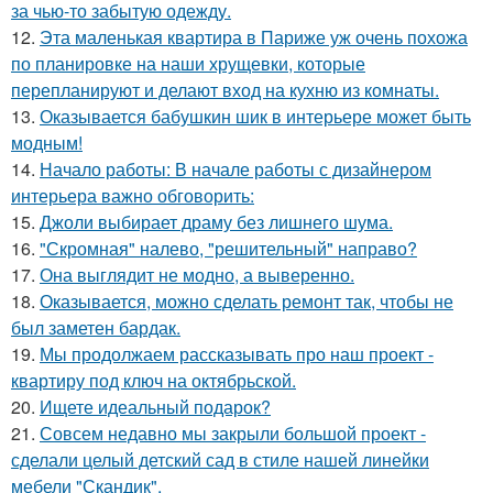
за чью-то забытую одежду.
12.
Эта маленькая квартира в Париже уж очень похожа
по планировке на наши хрущевки, которые
перепланируют и делают вход на кухню из комнаты.
13.
Оказывается бабушкин шик в интерьере может быть
модным!
14.
Начало работы: В начале работы с дизайнером
интерьера важно обговорить:
15.
Джоли выбирает драму без лишнего шума.
16.
"Скромная" налево, "решительный" направо?
17.
Она выглядит не модно, а выверенно.
18.
Оказывается, можно сделать ремонт так, чтобы не
был заметен бардак.
19.
Мы продолжаем рассказывать про наш проект -
квартиру под ключ на октябрьской.
20.
Ищете идеальный подарок?
21.
Совсем недавно мы закрыли большой проект -
сделали целый детский сад в стиле нашей линейки
мебели "Скандик".