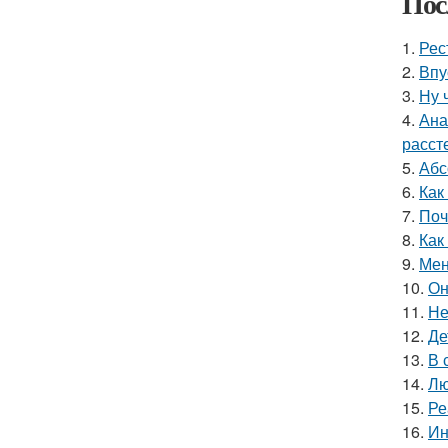
Пос
1.
Рес
2.
Впу
3.
Ну 
4.
Ана
расст
5.
Абс
6.
Как
7.
Поч
8.
Как
9.
Мен
10.
Он
11.
Не
12.
Де
13.
В 
14.
Лю
15.
Ре
16.
Ин