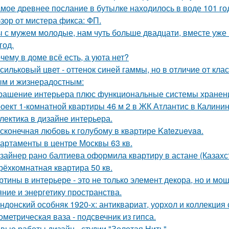
мое древнее послание в бутылке находилось в воде 101 го
зор от мистера фикса: ФП.
 с мужем молодые, нам чуть больше двадцати, вместе уже н
год.
чему в доме всё есть, а уюта нет?
сильковый цвет - оттенок синей гаммы, но в отличие от кла
м и жизнерадостным:
рашение интерьера плюс функциональные системы хранен
оект 1-комнатной квартиры 46 м 2 в ЖК Атлантис в Калинин
лектика в дизайне интерьера.
сконечная любовь к голубому в квартире Katezuevaa.
артаменты в центре Москвы 63 кв.
зайнер рано балтиева оформила квартиру в астане (Казахс
трёхкомнатная квартира 50 кв.
ртины в интерьере - это не только элемент декора, но и 
яние и энергетику пространства.
ндонский особняк 1920-х: антиквариат, уорхол и коллекция
ометрическая ваза - подсвечник из гипса.
вые работы дизайн - студии "Золотая Нить".