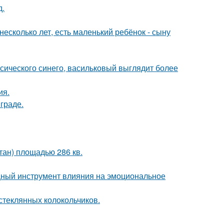
д.
есколько лет, есть маленький ребёнок - сыну
ссического синего, васильковый выглядит более
ия.
граде.
тан) площадью 286 кв.
мощный инструмент влияния на эмоциональное
 стеклянных колокольчиков.