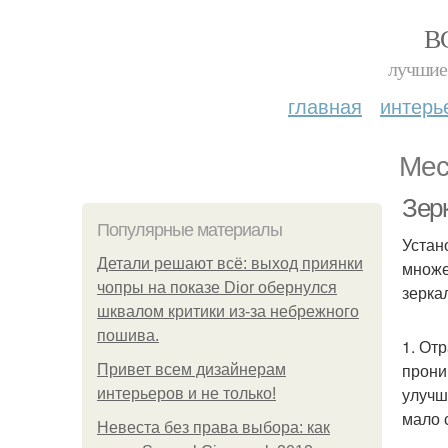
В
лучшие 
главная
интерь
Мес
Зер
Популярные материалы
Устан
Детали решают всё: выход приянки
множе
чопры на показе Dior обернулся
зерка
шквалом критики из-за небрежного
пошива.
1. От
прони
Привет всем дизайнерам
улучш
интерьеров и не только!
мало 
Невеста без права выбора: как