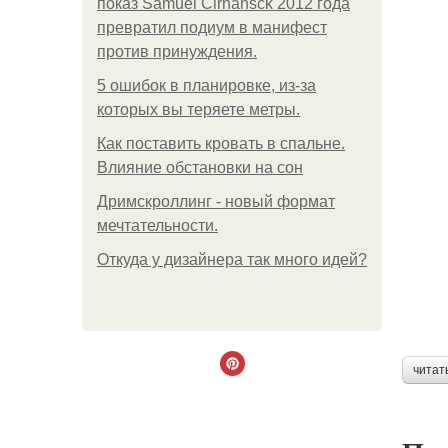
показ Samuel Cirnansck 2012 года
превратил подиум в манифест
против принуждения.
5 ошибок в планировке, из-за
которых вы теряете метры.
Как поставить кровать в спальне.
Влияние обстановки на сон
Дримскроллинг - новый формат
мечтательности.
Откуда у дизайнера так много идей?
читат