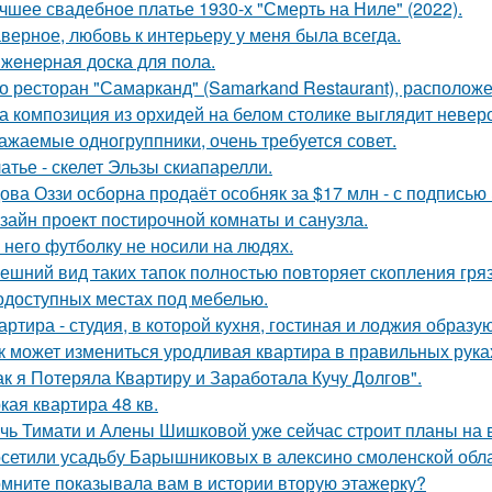
чшее свадебное платье 1930-х "Смерть на Ниле" (2022).
верное, любовь к интерьеру у меня была всегда.
жeнepная доска для пола.
о ресторан "Самарканд" (Samarkand Restaurant), располож
а композиция из орхидей на белом столике выглядит неверо
ажаемые одногруппники, очень требуется совет.
атье - скелет Эльзы скиапарелли.
ова Оззи осборна продаёт особняк за $17 млн - с подписью
зайн проект постирочной комнаты и санузла.
 него футболку не носили на людях.
ешний вид таких тапок полностью повторяет скопления гря
одоступных местах под мебелью.
артира - студия, в которой кухня, гостиная и лоджия образ
к может измениться уродливая квартира в правильных рука
ак я Потеряла Квартиру и Заработала Кучу Долгов".
кая квартира 48 кв.
чь Тимати и Алены Шишковой уже сейчас строит планы на 
сетили усадьбу Барышниковых в алексино смоленской обла
мните показывала вам в истории вторую этажерку?