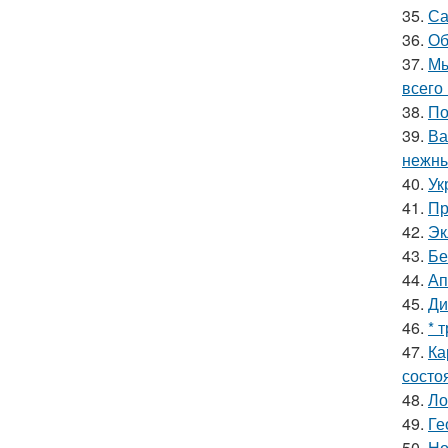
35.
Са
36.
Об
37.
Мы
всего 
38.
По
39.
Ва
нежны
40.
Ук
41.
Пр
42.
Эк
43.
Бе
44.
Ап
45.
Ди
46.
* 
47.
Ка
состо
48.
Ло
49.
Ге
50.
Но