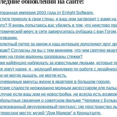
ледние обновления на сайте:
торанная империя 2003 года от Enlight Software.
стите природу в свои стены, и ваш дом заговорит с вами на
что? Я вновь попытаюсь вас убедить в том, что неистово п
томический мерч: в сети завирусилась рубашка с ван Гогом
егивании.
олютный питер за окном и наш интерьер дополняют друг др
 вам? Согласны ли вы с тем мнением, что чем светлее квар
ему на груди мадонны разорваны стежки?
 же кайфушно наблюдать за известными людьми, которые пр
я зовут нарек, я - ведущий менеджер по работе с дизайнер
и не могли дышать, не могли есть.
очевидные минусы жихни в квартире в большом городе.
тские сладости неожиданно модным аксессуаром для пальц
случае если ваш дом не новостройка, не всегда есть возмож
бопытные сведения о советском фильме "Человек с Бульва
ализованный двухуровневый пентхаус: где пространство д
тересное место: музей "Дом Маяков" в Кронштадте.