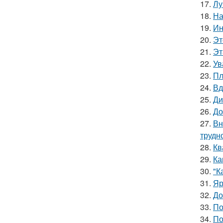
17.
Лу
18.
На
19.
Ин
20.
Эт
21.
Эт
22.
Ув
23.
Пл
24.
Вд
25.
Ди
26.
До
27.
Вн
трудн
28.
Кв
29.
Ка
30.
"К
31.
Яр
32.
До
33.
По
34.
По