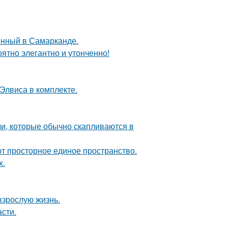
енный в Самарканде.
ятно элегантно и утонченно!
 Элвиса в комплекте.
зи, которые обычно скапливаются в
уют просторное единое пространство.
х.
взрослую жизнь.
сти.