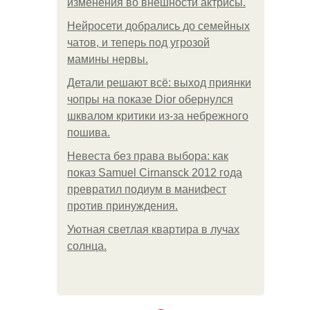
изменения во внешности актрисы.
Нейросети добрались до семейных
чатов, и теперь под угрозой
мамины нервы.
Детали решают всё: выход приянки
чопры на показе Dior обернулся
шквалом критики из-за небрежного
пошива.
Невеста без права выбора: как
показ Samuel Cirnansck 2012 года
превратил подиум в манифест
против принуждения.
Уютная светлая квартира в лучах
солнца.