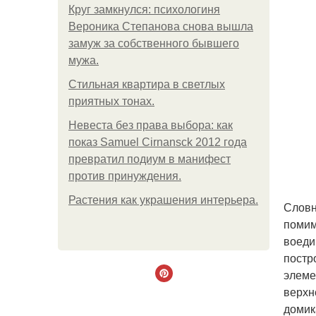
Круг замкнулся: психологиня
Вероника Степанова снова вышла
замуж за собственного бывшего
мужа.
Стильная квартира в светлых
приятных тонах.
Невеста без права выбора: как
показ Samuel Cirnansck 2012 года
превратил подиум в манифест
против принуждения.
Растения как украшения интерьера.
Словн
помим
воеди
постр
элеме
верхн
домик