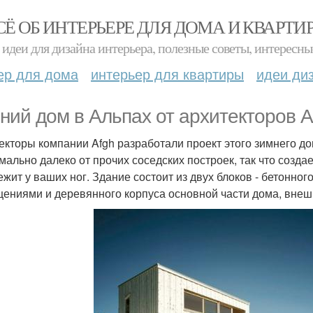
СЁ ОБ ИНТЕРЬЕРЕ ДЛЯ ДОМА И КВАРТИ
идеи для дизайна интерьера, полезные советы, интересны
ер для дома
интерьер для квартиры
идеи ди
ний дом в Альпах от архитекторов A
екторы компании Afgh разработали проект этого зимнего д
мально далеко от прочих соседских построек, так что созда
ежит у ваших ног. Здание состоит из двух блоков - бетонно
ениями и деревянного корпуса основной части дома, вне