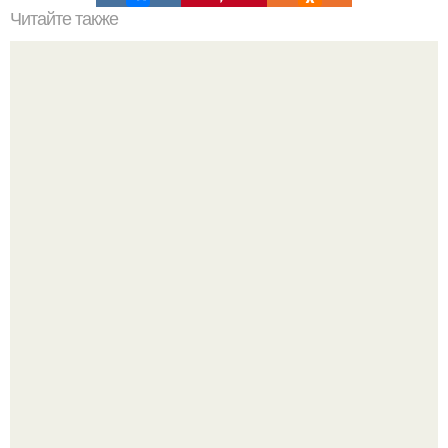
Читайте также
Не отдавайте абы кому, задавайте вопросы.
Культурный код. Можно сделать красивый интерьер
практически где угодно.