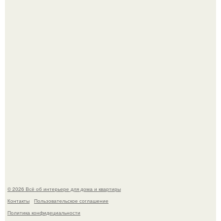
"Проиллюстрированные Люди": Томас майландер
превратил солнечные ожоги в арт - объект.
69-Летний житель Италии создал фальшивый античный
амфитеатр и долгое время успешно выдавал его за
настоящее историческое наследие.
© 2026 Всё об интерьере для дома и квартиры
Контакты
Пользовательское соглашение
Политика конфидециальности